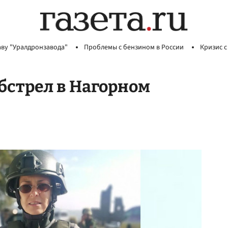
аву "Уралдронзавода"
Проблемы с бензином в России
Кризис с
бстрел в Нагорном