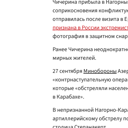
Чичерина прибыла в Нагорный
соприкосновения конфликтую
отправилась после визита в Е
признана в России экстремис
фотография в защитном снар
Ранее Чичерина неоднократн
мирных жителей.
27 сентября
Минобороны
Азер
«контрнаступательную операц
которые «обстреляли населе
в Карабахе».
В непризнанной Нагорно-Кар
артиллерийскому обстрелу по
столица Степанакерт.