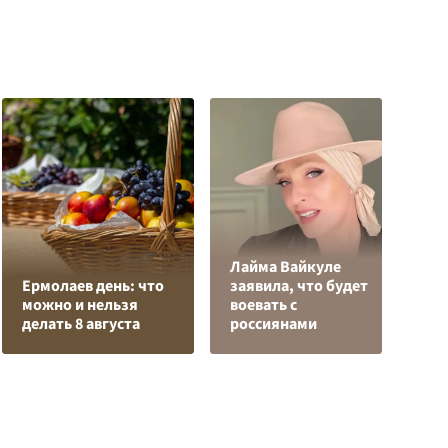
Лайма Вайкуле
Р
Ермолаев день: что
заявила, что будет
н
можно и нельзя
воевать с
п
делать 8 августа
россиянами
К