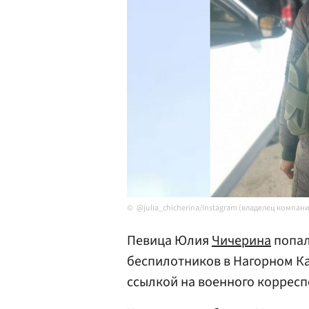
@julia_chicherina/Instagram (владелец компан
Певица Юлия
Чичерина
попал
беспилотников в Нагорном Ка
ссылкой на военного коррес