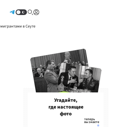
Авторизоваться
 мигрантами в Сеуте
Угадайте,
где настоящее
фото