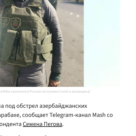
ия Meta признана в России экстремистской и запрещена)
а под обстрел азербайджанских
рабахе, сообщает Telegram-канал Mash со
пондента
Семена Пегова
.