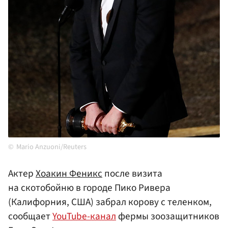
Mario Anzuoni/Reuters
Актер
Хоакин Феникс
после визита
на скотобойню в городе Пико Ривера
(Калифорния, США) забрал корову с теленком,
сообщает
YouTube-канал
фермы зоозащитников