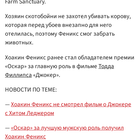
Farm Sanctuary.
Хозяин скотобойни не захотел убивать корову,
которая перед убоев внезапно для него
отелилась, поэтому Феникс смог забрать
животных.
Хоакин Феникс ранее стал обладателем премии
«Оскар» за главную роль в фильме
Тодда
Филлипса
«Джокер».
НОВОСТИ ПО ТЕМЕ:
—
Хоакин Феникс не смотрел фильм о Джокере
с Хитом Леджером
—
«Оскар» за лучшую мужскую роль получил
Хоакин Феникс