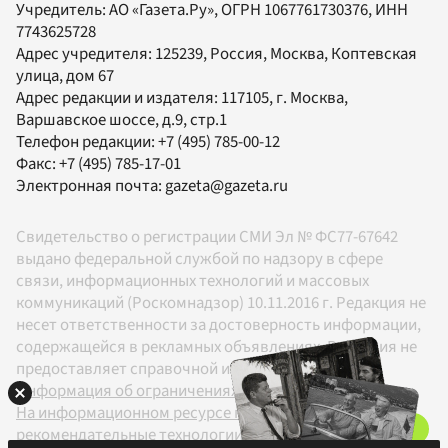
Учредитель:
АО «Газета.Ру»
, ОГРН 1067761730376, ИНН
7743625728
Адрес учредителя: 125239, Россия, Москва, Коптевская
улица, дом 67
Адрес редакции и издателя:
117105
, г.
Москва
,
Варшавское шоссе, д.9, стр.1
Телефон редакции:
+7 (495) 785-00-12
Факс:
+7 (495) 785-17-01
Электронная почта:
gazeta@gazeta.ru
Свидетельство о регистрации СМИ Эл № ФС77-67642
выдано федеральной службой по надзору в сфере
связи, информационных технологий и массовых
коммуникаций (Роскомнадзор) 10.11.2016 г. Редакция не
несет ответственности за достоверность информации,
содержащейся в рекламных объявлениях. Редакция не
предоставляет справочной информации.
Информация об ограничениях
На информационном ресурсе применяются
рекомендательные технологии в соответствии с