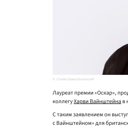
Charles Sykes/Invision/AP
Лауреат премии «Оскар», пр
коллегу
Харви Вайнштейна
в 
С таким заявлением он высту
с Вайнштейном» для британск