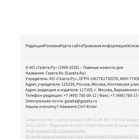
Редакция
Реклама
Карта сайта
Правовая информация
Услов
© АО «Газета.Ру» (1999-2026) – Главные новости дня
Название:
Газета.Ru
(Gazeta.Ru)
Учредитель:
АО «Газета.Ру»
, ОГРН 1067761730376, ИНН 7743
Адрес учредителя: 125239, Россия, Москва, Коптевская улиц
Адрес редакции и издателя:
117105
, г.
Москва
,
Варшавское шо
Телефон редакции:
+7 (495) 785-00-12
| Факс:
+7 (495) 785-17
Электронная почта:
gazeta@gazeta.ru
Нашли опечатку? Нажмите Ctrl+Enter
Свидетельство о регистрации СМИ Эл № ФС77-67642 выда
10.11.2016 г. Редакция не несет ответственности за дос
Информация об ограничениях
На информационном ресурсе применяются рекомендатель