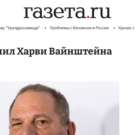
аву "Уралдронзавода"
Проблемы с бензином в России
Кризис с
инил Харви Вайнштейна