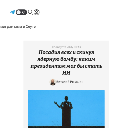
Авторизоваться
 мигрантами в Сеуте
07 августа 2026, 10:43
Посадил всех и скинул
ядерную бомбу: каким
президентом мог бы стать
ИИ
Виталий Рюмшин