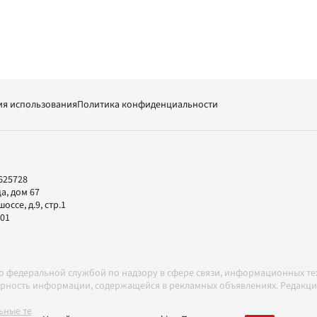
ия использования
Политика конфиденциальности
625728
а, дом 67
ссе, д.9, стр.1
-01
но федеральной службой по надзору в сфере связи, информационных т
товерность информации, содержащейся в рекламных объявлениях. Редак
ные технологии в соответствии с Правилами