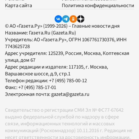
Карта сайта
Политика конфиденциальности
© АО «Газета.Ру» (1999-2026) – Главные новости дня
Название:
Газета.Ru
(Gazeta.Ru)
Учредитель:
АО «Газета.Ру»
, ОГРН 1067761730376, ИНН
7743625728
Адрес учредителя: 125239, Россия, Москва, Коптевская
улица, дом 67
Адрес редакции и издателя:
117105
, г.
Москва
,
Варшавское шоссе, д.9, стр.1
Телефон редакции:
+7 (495) 785-00-12
Факс:
+7 (495) 785-17-01
Электронная почта:
gazeta@gazeta.ru
Свидетельство о регистрации СМИ Эл № ФС77-67642
выдано федеральной службой по надзору в сфере
связи, информационных технологий и массовых
коммуникаций (Роскомнадзор) 10.11.2016 г. Редакция не
несет ответственности за достоверность информации,