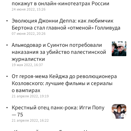
покажут в онлайн-кинотеатрах России
24 июня 2022, 15:26
Эволюция Джонни Деппа: как любимчик
Бертона стал главной «отменой» Голливуда
07 июня 2022, 20:26
Альмодовар и Суинтон потребовали
наказания за убийство палестинской
журналистки
19 мая 2022, 16:37
От героя-мема Кейджа до революционера
Козловского: лучшие фильмы и сериалы
о вампирах
21 апреля 2022, 19:19
Крестный отец панк-рока: Игги Попу
— 75
21 апреля 2022, 16:22