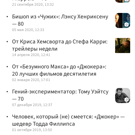
21 сентября 2020, 13:32
Бишоп из «Чужих»: Лэнсу Хенриксену
— 80
05 мая 2020, 12:33
От Криса Хемсворта до Стефа Карри:
трейлеры недели
14 апреля 2020, 12:41
От «Безумного Макса» до «Джокера»:
20 лучших фильмов десятилетия
02 января 2020, 17:01
Гений-экспериментатор: Тому Уэйтсу
— 70
07 декабря 2019, 12:37
Человек, который (не) смеется: «Джокер» —
шедевр Тодда Филлипса
01 октября 2019, 13:50