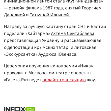
анимационной лентой стала «Ку! Кин-дза-дза»
— ремейк фильма 1987 года, снятый
Георгием
Данелией
и
Татьяной Ильиной
.
Награду за лучшую картину стран СНГ и Балтии
поделили «Хайтарма»
Ахтема Сейтаблаева
,
представляющая Украину и рассказывающая
о депортации крымских татар, и литовская
«Экскурсантка»
Аудрюса Юзенаса
.
Церемония вручения кинопремии «Ника»
проходит в Московском театре оперетты.
«Газета.Ru» ведет
онлайн-трансляцию
шоу.