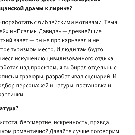
ещанской драмы к лирике?
 поработать с библейскими мотивами. Тема
ней» и «Псалмы Давида» — древнейшие
хий завет — он не про карнавал и не
утое туризмом место. И люди там будто
шиеся искушению цивилизованного отдыха.
Работая над проектом, я выбирал отдельные
вопись и гравюры, разрабатывал сценарий. И
одбор персонажей и натуры, постановка и
картинки.
натура?
стота, бессмертие, искренность, правда...
ишком романтично? Давайте лучше поговорим