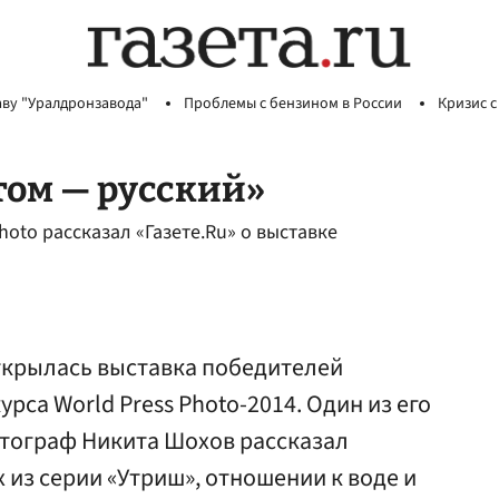
аву "Уралдронзавода"
Проблемы с бензином в России
Кризис с
отом — русский»
oto рассказал «Газете.Ru» о выставке
открылась выставка победителей
са World Press Photo-2014. Один из его
тограф Никита Шохов рассказал
х из серии «Утриш», отношении к воде и