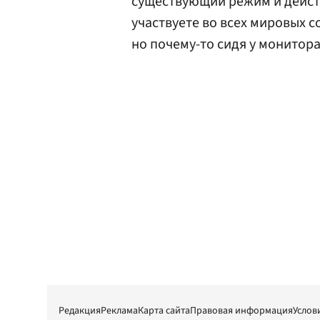
существующий режим и действ
участвуете во всех мировых с
но почему-то сидя у монитора
Редакция
Реклама
Карта сайта
Правовая информация
Услов