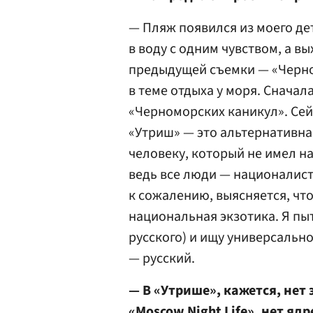
— Пляж появился из моего дет
в воду с одним чувством, а в
предыдущей съемки — «Черно
в теме отдыха у моря. Сначал
«Черноморских каникул». Сейч
«Утриш» — это альтернативна
человеку, который не имел н
ведь все люди — националисты
к сожалению, выясняется, что
национальная экзотика. Я пыта
русского) и ищу универсально
— русский.
— В «Утрише», кажется, нет
«Moscow Night Life», нет яд