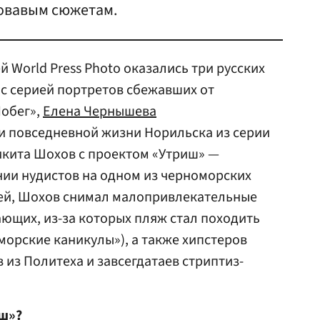
ровавым сюжетам.
й World Press Photo оказались три русских
с серией портретов сбежавших от
обег»,
Елена Чернышева
и повседневной жизни Норильска из серии
икита Шохов с проектом «Утриш» —
ии нудистов на одном из черноморских
ей, Шохов снимал малопривлекательные
ющих, из-за которых пляж стал походить
морские каникулы»), а также хипстеров
 из Политеха и завсегдатаев стриптиз-
иш»?