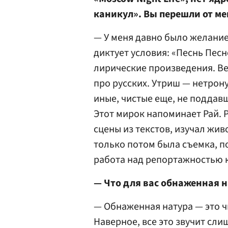
каникул». Вы перешли от м
— У меня давно было желание
диктует условия: «Песнь Пес
лирические произведения. Вет
про русских. Утриш — нетрон
иные, чистые еще, не поддав
Этот мирок напоминает Рай. 
сцены из текстов, изучал жи
только потом была съемка, п
работа над репортажностью 
— Что для вас обнаженная 
— Обнаженная натура — это чи
Наверное, все это звучит сл