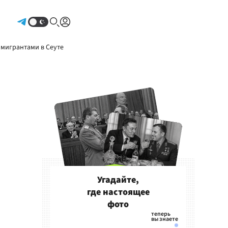
Авторизоваться
 мигрантами в Сеуте
Угадайте,
где настоящее
фото