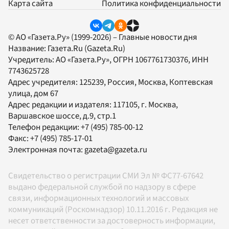
Карта сайта
Политика конфиденциальности
© АО «Газета.Ру» (1999-2026) – Главные новости дня
Название:
Газета.Ru
(Gazeta.Ru)
Учредитель:
АО «Газета.Ру»
, ОГРН 1067761730376, ИНН
7743625728
Адрес учредителя: 125239, Россия, Москва, Коптевская
улица, дом 67
Адрес редакции и издателя:
117105
, г.
Москва
,
Варшавское шоссе, д.9, стр.1
Телефон редакции:
+7 (495) 785-00-12
Факс:
+7 (495) 785-17-01
Электронная почта:
gazeta@gazeta.ru
Свидетельство о регистрации СМИ Эл № ФС77-67642
выдано федеральной службой по надзору в сфере
связи, информационных технологий и массовых
коммуникаций (Роскомнадзор) 10.11.2016 г. Редакция не
несет ответственности за достоверность информации,