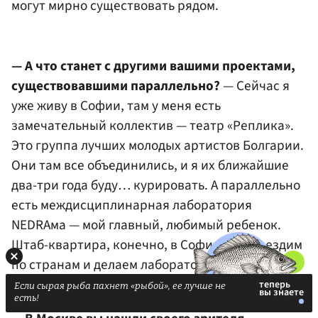
могут мирно существовать рядом.
— А что станет с другими вашими проектами,
существовавшими параллельно?
— Сейчас я
уже живу в Софии, там у меня есть
замечательный коллектив — театр «Реплика».
Это группа лучших молодых артистов Болгарии.
Они там все объединились, и я их ближайшие
два-три года буду… курировать. А параллельно
есть междисциплинарная лаборатория
NEDRAма — мой главный, любимый ребенок.
Штаб-квартира, конечно, в Софии, но мы ездим
по странам и делаем лаборатории, из которых
развиваются спектакли и другие проекты.
Если сырая рыба пахнет «рыбой», ее лучше не
есть!