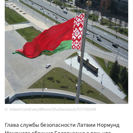
VideoFromEveryWhere/Shutterstock/FOTODOM
Глава службы безопасности Латвии Нормунд