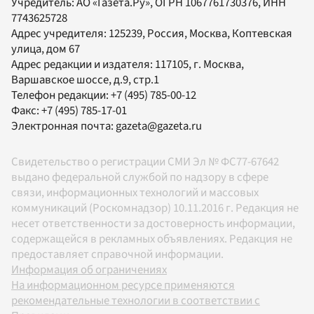
Учредитель:
АО «Газета.Ру»
, ОГРН 1067761730376, ИНН
7743625728
Адрес учредителя: 125239, Россия, Москва, Коптевская
улица, дом 67
Адрес редакции и издателя:
117105
, г.
Москва
,
Варшавское шоссе, д.9, стр.1
Телефон редакции:
+7 (495) 785-00-12
Факс:
+7 (495) 785-17-01
Электронная почта:
gazeta@gazeta.ru
Свидетельство о регистрации СМИ Эл № ФС77-67642
выдано федеральной службой по надзору в сфере
связи, информационных технологий и массовых
коммуникаций (Роскомнадзор) 10.11.2016 г. Редакция не
несет ответственности за достоверность информации,
содержащейся в рекламных объявлениях. Редакция не
предоставляет справочной информации.
Информация об ограничениях
На информационном ресурсе применяются
рекомендательные технологии в соответствии с