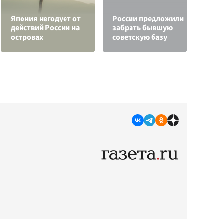
К
Япония негодует от
России предложили
г
действий России на
забрать бывшую
и
островах
советскую базу
к