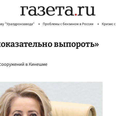
аву "Уралдронзавода"
Проблемы с бензином в России
Кризис с
оказательно выпороть»
 сооружений в Кинешме