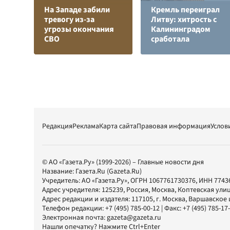
На Западе забили
Кремль переиграл
тревогу из-за
Литву: хитрость с
угрозы окончания
Калининградом
СВО
сработала
Редакция
Реклама
Карта сайта
Правовая информация
Услов
© АО «Газета.Ру» (1999-2026) – Главные новости дня
Название:
Газета.Ru
(Gazeta.Ru)
Учредитель:
АО «Газета.Ру»
, ОГРН 1067761730376, ИНН 7743
Адрес учредителя: 125239, Россия, Москва, Коптевская улиц
Адрес редакции и издателя:
117105
, г.
Москва
,
Варшавское шо
Телефон редакции:
+7 (495) 785-00-12
| Факс:
+7 (495) 785-17
Электронная почта:
gazeta@gazeta.ru
Нашли опечатку? Нажмите Ctrl+Enter