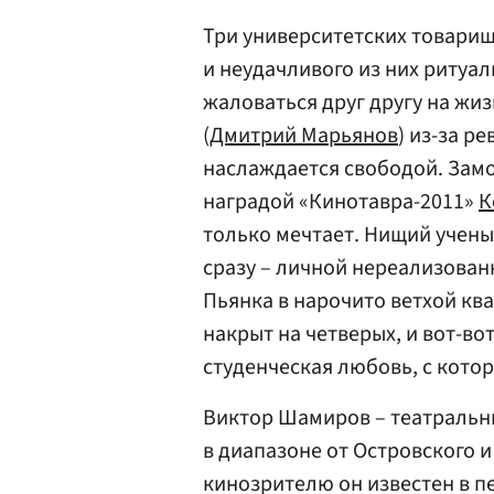
Три университетских товарищ
и неудачливого из них ритуал
жаловаться друг другу на жи
(
Дмитрий Марьянов
) из-за р
наслаждается свободой. Зам
наградой «Кинотавра-2011»
К
только мечтает. Нищий ученый
сразу – личной нереализован
Пьянка в нарочито ветхой кв
накрыт на четверых, и вот-во
студенческая любовь, с котор
Виктор Шамиров – театральн
в диапазоне от Островского 
кинозрителю он известен в п