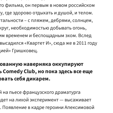
го фильма, он первым в новом российском
у, где здорово отдыхать и душой, и телом.
тальности – с пляжем, дебрями, солнцем,
круг, необходимостью добывать огонь,
шим временем и беспощадным эхом. Вслед
ысадился «Квартет И», сюда же в 2011 году
цией» Гришковец.
тованную наверняка оккупируют
 Comedy Club, но пока здесь все еще
овать себя дикарем.
й на пьесе французского драматурга
ет на лихой эксперимент — высаживает
. Появление в кадре героини Апексимовой