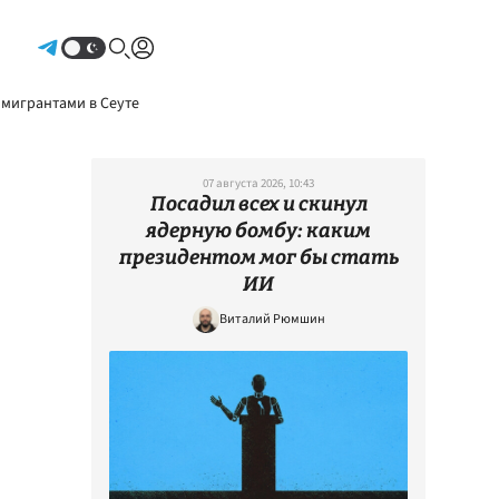
Авторизоваться
 мигрантами в Сеуте
07 августа 2026, 10:43
Посадил всех и скинул
ядерную бомбу: каким
президентом мог бы стать
ИИ
Виталий Рюмшин