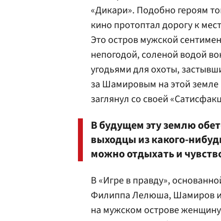
«Дикари». Подобно героям то
кино протоптал дорогу к мест
Это остров мужской сентимен
непогодой, соленой водой во
угодьями для охоты, застыв
за Шамировым на этой земле в
заглянул со своей «Сатисфак
В будущем эту землю обе
выходцы из какого-нибудь
можно отдыхать и чувств
В «Игре в правду», основанно
Филиппа Лелюша, Шамиров ид
на мужском острове женщину