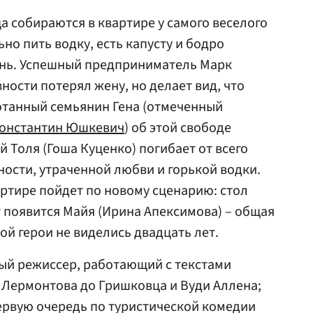
а собираются в квартире у самого веселого
ьно пить водку, есть капусту и бодро
знь. Успешный предприниматель Марк
евности потерял жену, но делает вид, что
отанный семьянин Гена (отмеченный
онстантин Юшкевич
) об этой свободе
 Толя (Гоша Куценко) погибает от всего
ности, утраченной любви и горькой водки.
артире пойдет по новому сценарию: стол
т появится Майя (Ирина Апексимова) – общая
ой герои не виделись двадцать лет.
ый режиссер, работающий с текстами
и Лермонтова до Гришковца и Вуди Аллена;
ервую очередь по туристической комедии