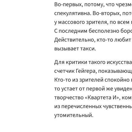
Во-первых, потому, что чрез
спекулятивна. Во-вторых, по
у массового зрителя, по все
С последним бесполезно боро
Действительно, кто-то любит 
вызывает такси.
Для критики такого искусства
счетчик Гейгера, показывающ
Кто-то из зрителей спокойно 
то устает от первой же увид
творчество «Квартета И», ком
из перечисленных чувственн
утомительный.