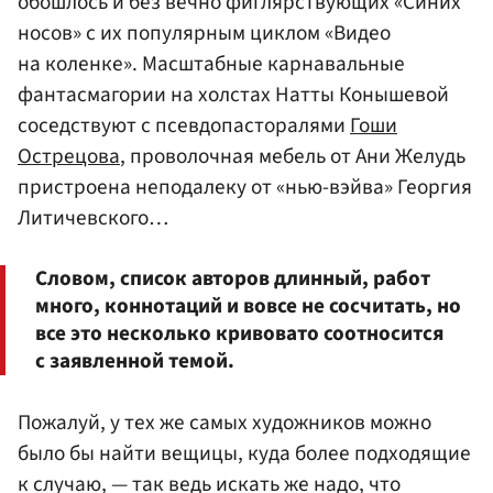
обошлось и без вечно фиглярствующих «Синих
носов» с их популярным циклом «Видео
на коленке». Масштабные карнавальные
фантасмагории на холстах Натты Конышевой
соседствуют с псевдопасторалями
Гоши
Острецова
, проволочная мебель от Ани Желудь
пристроена неподалеку от «нью-вэйва» Георгия
Литичевского…
Словом, список авторов длинный, работ
много, коннотаций и вовсе не сосчитать, но
все это несколько кривовато соотносится
с заявленной темой.
Пожалуй, у тех же самых художников можно
было бы найти вещицы, куда более подходящие
к случаю, — так ведь искать же надо, что