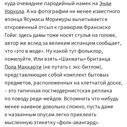
куда очевиднее пародийный намек на
Энди
Уорхола
. А на фотографии не менее известного
японца Ясумасы Моримуры вычитывается
откровенный отсыл к гравюрам Франсиско
Гойи: здесь дамы тоже носят стулья на голове,
автор же вслед за великим испанцем сообщает,
что «это в моде». Ну какой тут фольклор,
помилуйте. Или взять «Шахматы» британца
Пола Маккарти
(не путать с экс-битлом),
представляющие собой комплект бытовых
предметов, расположенных на клетчатой доске,
– это типичная постмодернистская реплика
по поводу реди-мейдов. Вспомнить что-нибудь
менее наивное довольно сложно, пусть даже
к названным опусам легко приклеить
мысленную этикетку «фолк-авангард».