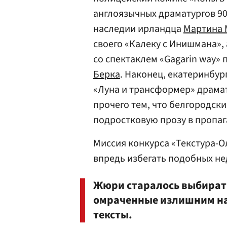
англоязычных драматургов 9
наследии ирландца
Мартина 
своего «Калеку с Инишмана»,
со спектаклем «Gagarin way»
Берка
. Наконец, екатеринбур
«Луна и трансформер» драма
прочего тем, что белгородск
подростковую прозу в пропа
Миссия конкурса «Текстура-О
впредь избегать подобных н
Жюри старалось выбират
омраченные излишним на
тексты.