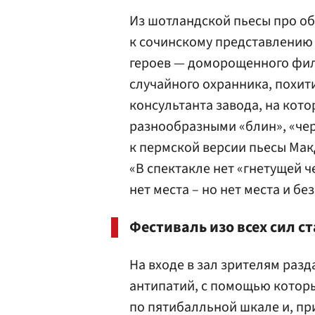
Из шотландской пьесы про о
к сочинскому представлению 
героев — доморощенного фил
случайного охранника, похи
консультанта завода, на кото
разнообразными «блин», «чер
к пермской версии пьесы Ма
«В спектакле нет «гнетущей ч
нет места – но нет места и б
Фестиваль изо всех сил 
На входе в зал зрителям раз
антипатий, с помощью котор
по пятибалльной шкале и, п