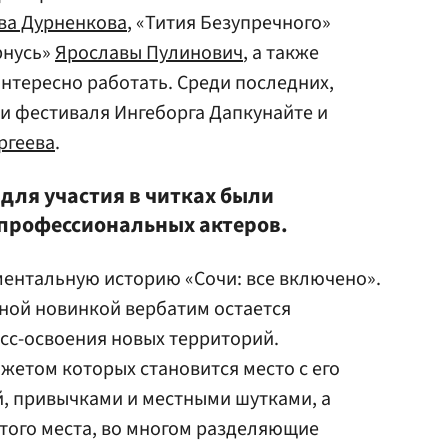
ва Дурненкова
, «Тития Безупречного»
ернусь»
Ярославы Пулинович
, а также
нтересно работать. Среди последних,
и фестиваля Ингеборга Дапкунайте и
ргеева
.
для участия в читках были
 профессиональных актеров.
ентальную историю «Сочи: все включено».
ной новинкой вербатим остается
сс-освоения новых территорий.
етом которых становится место с его
, привычками и местными шутками, а
того места, во многом разделяющие