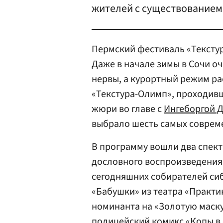
жителей с существованием
Пермский фестиваль «Текстур
Даже в начале зимы в Сочи о
нервы, а курортный режим ра
«Текстура-Олимп», проходивше
жюри во главе с
Ингеборгой 
выбрало шесть самых соврем
В программу вошли два спекта
дословного воспроизведения
сегодняшних собирателей си
«Бабушки» из театра «Практи
номинанта на «Золотую маску
полицейский комикс «Копы в о