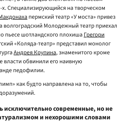
0-х. Специализирующийся на творческом
Макдонаха
пермский театр «У моста» привез
 а волгоградский Молодежный театр приехал
 по пьесе шотландского плохиша
Грегори
гский «Коляда-театр» представил монолог
турга
Андрея Крупина
, знаменитого кроме
ие власти обвинили его наивную
ганде педофилии.
лимп» как будто направлена на то, чтобы
едоразумений.
ь исключительно современные, но не
турализмом и нехорошими словами