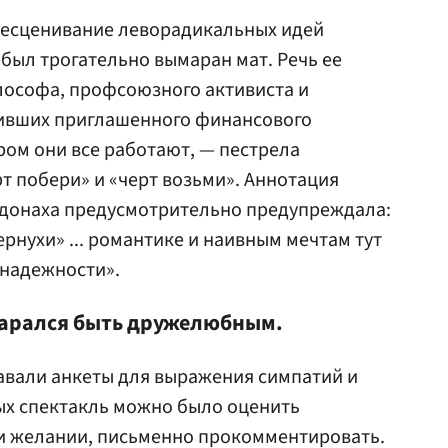
бесценивание леворадикальных идей
был трогательно вымаран мат. Речь ее
ософа, профсоюзного активиста и
тивших приглашенного финансового
ром они все работают, — пестрела
т побери» и «черт возьми». Аннотация
кдонаха предусмотрительно предупреждала:
ернухи» ... романтике и наивным мечтам тут
езнадежности».
старался быть дружелюбным.
давали анкеты для выражения симпатий и
ых спектакль можно было оценить
ри желании, письменно прокомментировать.