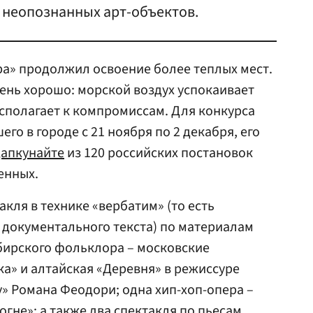
 неопознанных арт-объектов.
а» продолжил освоение более теплых мест.
чень хорошо: морской воздух успокаивает
сполагает к компромиссам. Для конкурса
го в городе с 21 ноября по 2 декабря, его
Дапкунайте
из 120 российских постановок
енных.
кля в технике «вербатим» (то есть
 документального текста) по материалам
бирского фольклора – московские
ка» и алтайская «Деревня» в режиссуре
» Романа Феодори; одна хип-хоп-опера –
гне»; а также два спектакля по пьесам