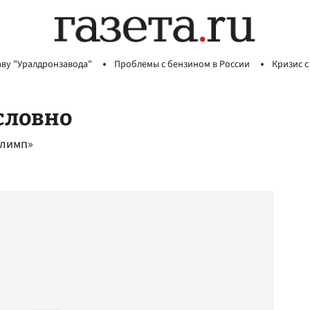
аву "Уралдронзавода"
Проблемы с бензином в России
Кризис с
словно
Олимп»