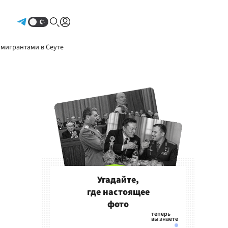
Авторизоваться
 мигрантами в Сеуте
Угадайте,
где настоящее
фото