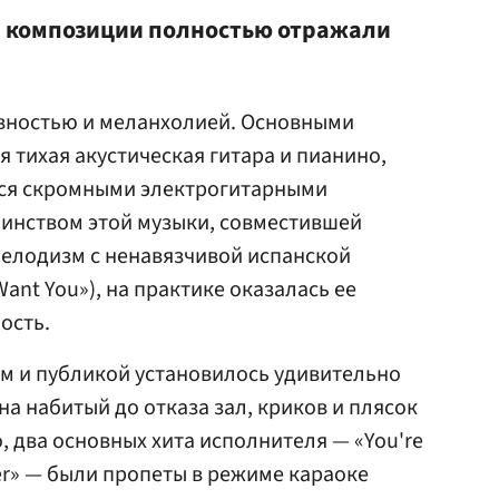
р композиции полностью отражали
вностью и меланхолией. Основными
 тихая акустическая гитара и пианино,
ся скромными электрогитарными
оинством этой музыки, совместившей
мелодизм с ненавязчивой испанской
 Want You»), на практике оказалась ее
ость.
м и публикой установилось удивительно
а набитый до отказа зал, криков и плясок
о, два основных хита исполнителя — «You're
ver» — были пропеты в режиме караоке