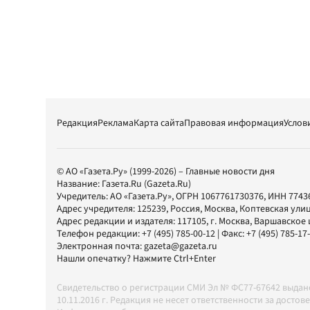
Редакция
Реклама
Карта сайта
Правовая информация
Услов
© АО «Газета.Ру» (1999-2026) – Главные новости дня
Название:
Газета.Ru
(Gazeta.Ru)
Учредитель:
АО «Газета.Ру»
, ОГРН 1067761730376, ИНН 7743
Адрес учредителя: 125239, Россия, Москва, Коптевская улиц
Адрес редакции и издателя:
117105
, г.
Москва
,
Варшавское шо
Телефон редакции:
+7 (495) 785-00-12
| Факс:
+7 (495) 785-17
Электронная почта:
gazeta@gazeta.ru
Нашли опечатку? Нажмите Ctrl+Enter
Свидетельство о регистрации СМИ Эл № ФС77-67642 выда
10.11.2016 г. Редакция не несет ответственности за дос