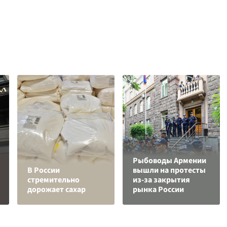
Рыбоводы Армении
В России
вышли на протесты
стремительно
из-за закрытия
дорожает сахар
рынка России