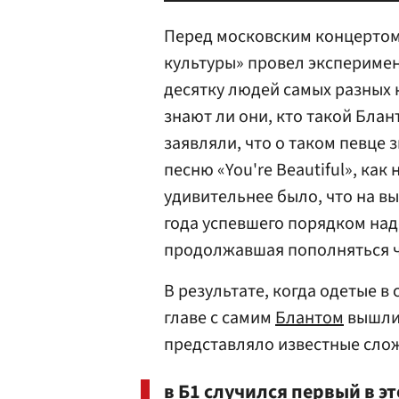
Перед московским концертом
культуры» провел эксперимент
десятку людей самых разных 
знают ли они, кто такой Бла
заявляли, что о таком певце 
песню «You're Beautiful», как
удивительнее было, что на вы
года успевшего порядком над
продолжавшая пополняться чу
В результате, когда одетые 
главе с самим
Блантом
вышли 
представляло известные сло
в Б1 случился первый в э