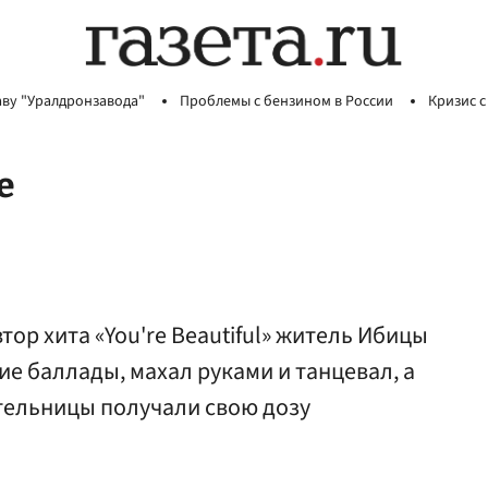
аву "Уралдронзавода"
Проблемы с бензином в России
Кризис с
е
ор хита «You're Beautiful» житель Ибицы
е баллады, махал руками и танцевал, а
тельницы получали свою дозу