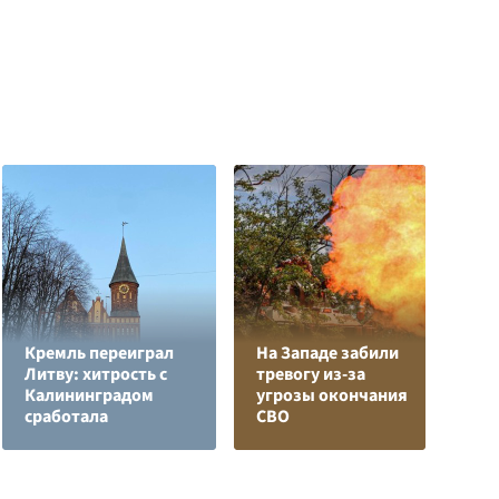
Кремль переиграл
На Западе забили
Л
Литву: хитрость с
тревогу из-за
з
Калининградом
угрозы окончания
в
сработала
СВО
р