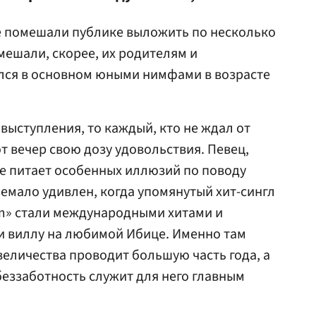
е помешали публике выложить по несколько
омешали, скорее, их родителям и
лся в основном юными нимфами в возрасте
 выступления, то каждый, кто не ждал от
от вечер свою дозу удовольствия. Певец,
не питает особенных иллюзий по поводу
немало удивлен, когда упомянутый хит-сингл
am» стали международными хитами и
и виллу на любимой Ибице. Именно там
величества проводит большую часть года, а
беззаботность служит для него главным