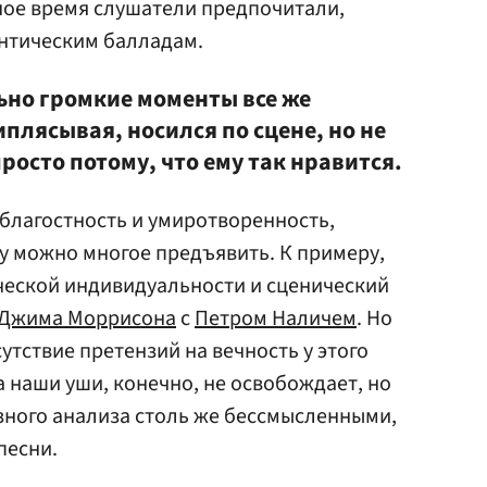
ное время слушатели предпочитали,
антическим балладам.
ьно громкие моменты все же
плясывая, носился по сцене, но не
просто потому, что ему так нравится.
благостность и умиротворенность,
у можно многое предъявить. К примеру,
ческой индивидуальности и сценический
Джима Моррисона
с
Петром Наличем
. Но
утствие претензий на вечность у этого
а наши уши, конечно, не освобождает, но
зного анализа столь же бессмысленными,
песни.