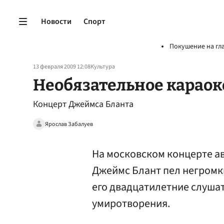
Новости
Спорт
Покушение на гл
13 февраля 2009 12:08
Культура
Необязательное караок
Концерт Джеймса Бланта
Ярослав Забалуев
На московском концерте авт
Джеймс Блант пел негромки
его двадцатилетние слуша
умиротворения.