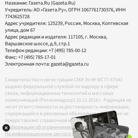
Название:
Газета.Ru
(Gazeta.Ru)
Учредитель:
АО «Газета.Ру»
, ОГРН 1067761730376, ИНН
7743625728
Адрес учредителя: 125239, Россия, Москва, Коптевская
улица, дом 67
Адрес редакции и издателя:
117105
, г.
Москва
,
Варшавское шоссе, д.9, стр.1
Телефон редакции:
+7 (495) 785-00-12
Факс:
+7 (495) 785-17-01
Электронная почта:
gazeta@gazeta.ru
Свидетельство о регистрации СМИ Эл № ФС77-67642
выдано федеральной службой по надзору в сфере
связи, информационных технологий и массовых
коммуникаций (Роскомнадзор) 10.11.2016 г. Редакция не
несет ответственности за достоверность информации,
содержащейся в рекламных объявлениях. Редакция не
предоставляет справочной информации.
Информация об ограничениях
На информационном ресурсе применяются