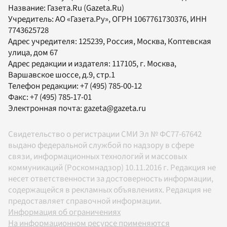
Название:
Газета.Ru
(Gazeta.Ru)
Учредитель:
АО «Газета.Ру»
, ОГРН 1067761730376, ИНН
7743625728
Адрес учредителя: 125239, Россия, Москва, Коптевская
улица, дом 67
Адрес редакции и издателя:
117105
, г.
Москва
,
Варшавское шоссе, д.9, стр.1
Телефон редакции:
+7 (495) 785-00-12
Факс:
+7 (495) 785-17-01
Электронная почта:
gazeta@gazeta.ru
Свидетельство о регистрации СМИ Эл № ФС77-67642
выдано федеральной службой по надзору в сфере
связи, информационных технологий и массовых
коммуникаций (Роскомнадзор) 10.11.2016 г. Редакция не
несет ответственности за достоверность информации,
содержащейся в рекламных объявлениях. Редакция не
предоставляет справочной информации.
Информация об ограничениях
На информационном ресурсе применяются