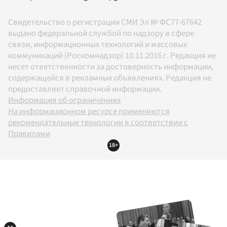
Свидетельство о регистрации СМИ Эл № ФС77-67642
выдано федеральной службой по надзору в сфере
связи, информационных технологий и массовых
коммуникаций (Роскомнадзор) 10.11.2016 г. Редакция не
несет ответственности за достоверность информации,
содержащейся в рекламных объявлениях. Редакция не
предоставляет справочной информации.
Информация об ограничениях
На информационном ресурсе применяются
рекомендательные технологии в соответствии с
Правилами
18+