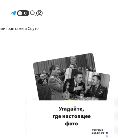
Авторизоваться
 мигрантами в Сеуте
Угадайте,
где настоящее
фото