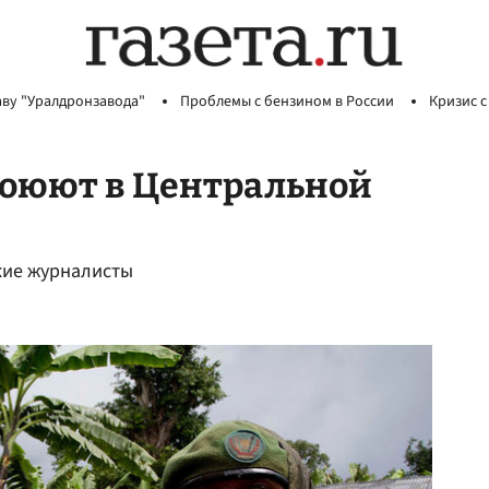
аву "Уралдронзавода"
Проблемы с бензином в России
Кризис с
 воюют в Центральной
ские журналисты