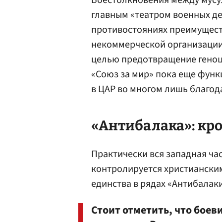
Боестолкновения между мусу
главным «театром военных де
противостояниях преимуществ
некоммерческой организации 
целью предотвращение геноци
«Союз за мир» пока еще функ
в ЦАР во многом лишь благо
«Антибалака»: кр
Практически вся западная час
контролируется христианск
единства в рядах «Антибалаки
Стоит отметить, что боев