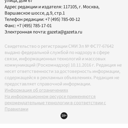
улица, дом 67
Адрес редакции и издателя:
117105
, г.
Москва
,
Варшавское шоссе, д.9, стр.1
Телефон редакции:
+7 (495) 785-00-12
Факс:
+7 (495) 785-17-01
Электронная почта:
gazeta@gazeta.ru
Свидетельство о регистрации СМИ Эл № ФС77-67642
выдано федеральной службой по надзору в сфере
связи, информационных технологий и массовых
коммуникаций (Роскомнадзор) 10.11.2016 г. Редакция не
несет ответственности за достоверность информации,
содержащейся в рекламных объявлениях. Редакция не
предоставляет справочной информации.
Информация об ограничениях
На информационном ресурсе применяются
рекомендательные технологии в соответствии с
Правилами
18+