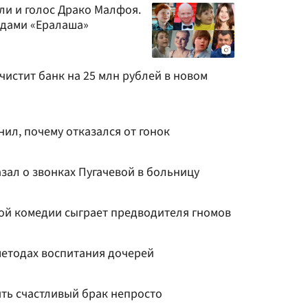
ли и голос Драко Малфоя.
здами «Ералаша»
чистит банк на 25 млн рублей в новом
нил, почему отказался от гонок
зал о звонках Пугачевой в больницу
ой комедии сыграет предводителя гномов
методах воспитания дочерей
ять счастливый брак непросто