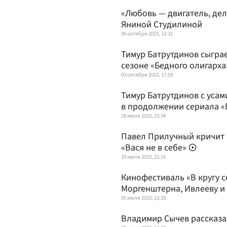
«Любовь — двигатель, де
Яниной Студилиной
09 октября 2023, 12:31
Тимур Батрутдинов сыгра
сезоне «Бедного олигарха
03 октября 2023, 17:58
Тимур Батрутдинов с усам
в продолжении сериала «
28 июля 2023, 15:34
Павел Прилучный кричит 
«Вася не в себе»
19 июля 2023, 21:16
Кинофестиваль «В кругу с
Моргенштерна, Ивлееву и
05 июля 2023, 12:28
Владимир Сычев рассказал