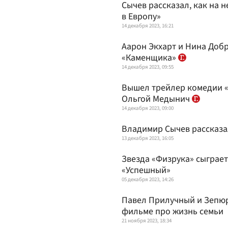
Сычев рассказал, как на 
в Европу»
14 декабря 2023, 16:21
Аарон Экхарт и Нина Доб
«Каменщика»
14 декабря 2023, 09:55
Вышел трейлер комедии 
Ольгой Медынич
14 декабря 2023, 09:00
Владимир Сычев рассказал
13 декабря 2023, 16:05
Звезда «Физрука» сыграе
«Успешный»
05 декабря 2023, 14:26
Павел Прилучный и Зепюр
фильме про жизнь семьи
21 ноября 2023, 18:34