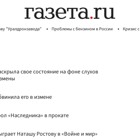
аву "Уралдронзавода"
Проблемы с бензином в России
Кризис с
аскрыла свое состояние на фоне слухов
измены
бвинила его в измене
рол «Наследника» в прокате
ыграет Наташу Ростову в «Войне и мир»