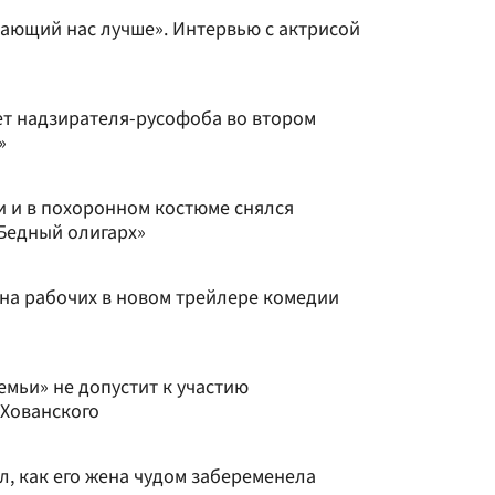
лающий нас лучше». Интервью с актрисой
ет надзирателя-русофоба во втором
»
и и в похоронном костюме снялся
Бедный олигарх»
на рабочих в новом трейлере комедии
емьи» не допустит к участию
 Хованского
, как его жена чудом забеременела