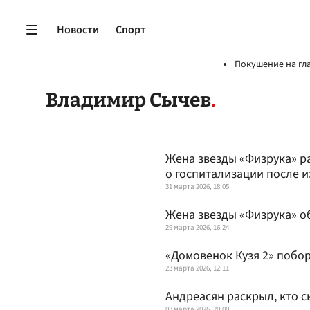
Новости
Спорт
Покушение на гл
Владимир Сычев
Жена звезды «Физрука» р
о госпитализации после 
31 марта 2026, 18:05
Жена звезды «Физрука» о
29 марта 2026, 16:24
«Домовенок Кузя 2» побо
23 марта 2026, 12:11
Андреасян раскрыл, кто с
03 марта 2026, 20:00