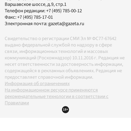
Варшавское шоссе, д.9, стр.1
Телефон редакции:
+7 (495) 785-00-12
Факс:
+7 (495) 785-17-01
Электронная почта:
gazeta@gazeta.ru
Свидетельство о регистрации СМИ Эл № ФС77-67642
выдано федеральной службой по надзору в сфере
связи, информационных технологий и массовых
коммуникаций (Роскомнадзор) 10.11.2016 г. Редакция не
несет ответственности за достоверность информации,
содержащейся в рекламных объявлениях. Редакция не
предоставляет справочной информации.
Информация об ограничениях
На информационном ресурсе применяются
рекомендательные технологии в соответствии с
Правилами
18+