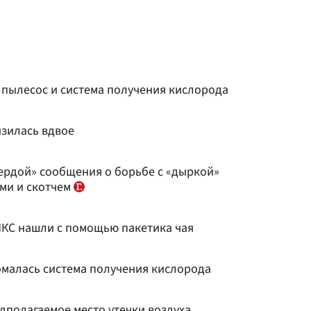
 пылесос и система получения кислорода
изилась вдвое
ердой» сообщения о борьбе с «дыркой»
ми и скотчем
 МКС нашли с помощью пакетика чая
омалась система получения кислорода
дполагаемое место утечки воздуха