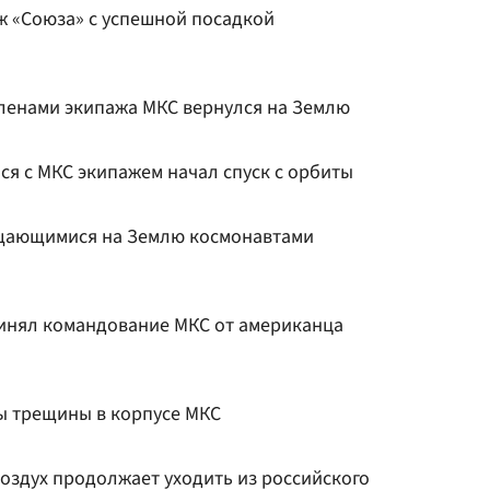
ж «Союза» с успешной посадкой
членами экипажа МКС вернулся на Землю
я с МКС экипажем начал спуск с орбиты
ащающимися на Землю космонавтами
инял командование МКС от американца
ы трещины в корпусе МКС
оздух продолжает уходить из российского