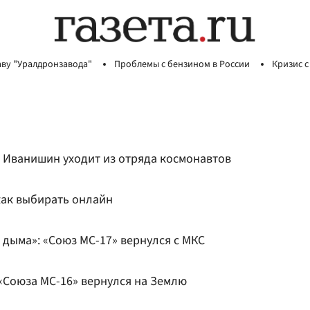
аву "Уралдронзавода"
Проблемы с бензином в России
Кризис с
Иванишин уходит из отряда космонавтов
как выбирать онлайн
м дыма»: «Союз МС-17» вернулся с МКС
 «Союза МС-16» вернулся на Землю