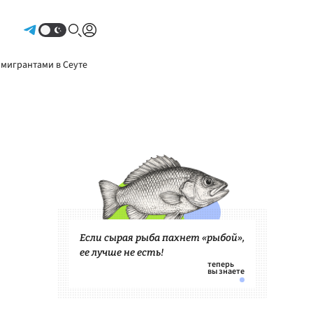
Авторизоваться
 мигрантами в Сеуте
Если сырая рыба пахнет «рыбой»,
ее лучше не есть!