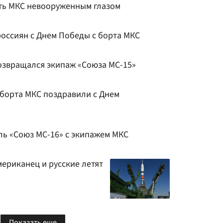
ть МКС невооруженным глазом
оссиян с Днем Победы с борта МКС
возвращался экипаж «Союза МС-15»
 борта МКС поздравили с Днем
ль «Союз МС-16» с экипажем МКС
мериканец и русские летят
Показать еще