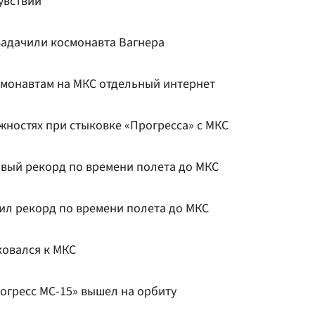
увствии
озадачили космонавта Вагнера
смонавтам на МКС отдельный интернет
жностях при стыковке «Прогресса» с МКС
овый рекорд по времени полета до МКС
вил рекорд по времени полета до МКС
ковался к МКС
огресс МС-15» вышел на орбиту