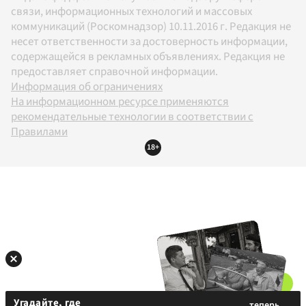
связи, информационных технологий и массовых
коммуникаций (Роскомнадзор) 10.11.2016 г. Редакция не
несет ответственности за достоверность информации,
содержащейся в рекламных объявлениях. Редакция не
предоставляет справочной информации.
Информация об ограничениях
На информационном ресурсе применяются
рекомендательные технологии в соответствии с
Правилами
18+
Угадайте, где