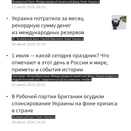
Всемирный Банк
Международный валютный фонд
Киев
Украина
12 июля 2026, 06:35
Украина потратила за месяц
рекордную сумму денег
из международных резервов
ЕС
Всемирный Банк
Сергей Марченко
Киев
Украина
08 июля 2026, 05:15
1 июля — какой сегодня праздник? Что
отмечают в этот день в России и мире,
приметы и события истории
Парламент Великобритании
Международный валютный фонд
Памела Андерсон
Андрей Боголюбский
Соединенные Штаты Америки
Квебек
01 июля 2026, 00:01
В Рабочей партии Британии осудили
спонсирование Украины на фоне кризиса
в стране
Всемирный Банк
Киев
Украина
28 июня 2026, 04:59