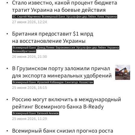
Стало известно, какой процент бюджета
тратит Украина на боевые действия
ЕС
Сергей Марченко
Всемирный Банк
Урсула фон дер Ляйен
Киев
Украина
27 июня 2026, 12:24
Британия предоставит $1 млрд
на восстановление Украины
Всемирный Банк
Дэвид Лэмми
Еврокомиссия
Урсула фон дер Ляйен
Украина
Великобритания
26 июня 2026, 21:30
В Грузинском порту заложили причал
для экспорта минеральных удобрений
Всемирный Банк
Ираклий Кобахидзе
Сингапур
Казахстан
25 июня 2026, 16:15
Россию могут включить в международный
рейтинг Всемирного банка B-Ready
Всемирный Банк
Евгений Акимов
25 июня 2026, 11:29
Всемирный банк снизил прогноз роста