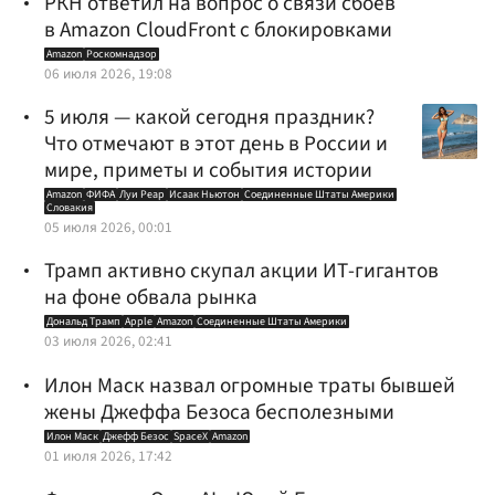
РКН ответил на вопрос о связи сбоев
в Amazon CloudFront с блокировками
Amazon
Роскомнадзор
06 июля 2026, 19:08
5 июля — какой сегодня праздник?
Что отмечают в этот день в России и
мире, приметы и события истории
Amazon
ФИФА
Луи Реар
Исаак Ньютон
Соединенные Штаты Америки
Словакия
05 июля 2026, 00:01
Трамп активно скупал акции ИТ-гигантов
на фоне обвала рынка
Дональд Трамп
Apple
Amazon
Соединенные Штаты Америки
03 июля 2026, 02:41
Илон Маск назвал огромные траты бывшей
жены Джеффа Безоса бесполезными
Илон Маск
Джефф Безос
SpaceX
Amazon
01 июля 2026, 17:42