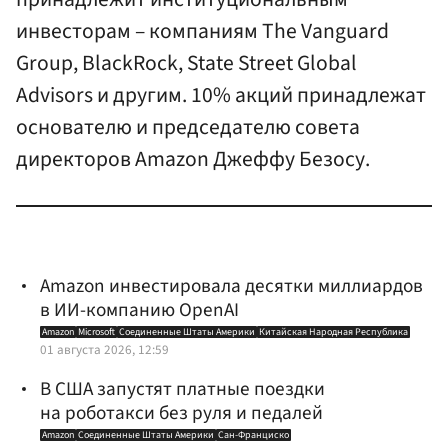
инвесторам – компаниям The Vanguard
Group, BlackRock, State Street Global
Advisors и другим. 10% акций принадлежат
основателю и председателю совета
директоров Amazon Джеффу Безосу.
Amazon инвестировала десятки миллиардов
в ИИ-компанию OpenAI
Amazon
Microsoft
Соединенные Штаты Америки
Китайская Народная Республика
01 августа 2026, 12:59
В США запустят платные поездки
на роботакси без руля и педалей
Amazon
Соединенные Штаты Америки
Сан-Франциско