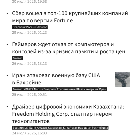
30 июля 2026, 19:58
Сбер вошел в топ-100 крупнейших компаний
мира по версии Fortune
Сбербанк России
Amazon
29 июля 2026, 01:23
Геймеров ждет отказ от компьютеров и
консолей из-за кризиса памяти и роста цен
Amazon
26 июля 2026, 13:13
Иран атаковал военную базу США
в Бахрейне
Amazon
МАГАТЭ
Мария Захарова
Соединенные Штаты Америки
Иран
25 июля 2026, 00:51
Драйвер цифровой экономики Казахстана:
Freedom Holding Corp. стал партнером
техногигантов
Всемирный Банк
Amazon
Казахстан
Китайская Народная Республика
24 июля 2026, 16:03