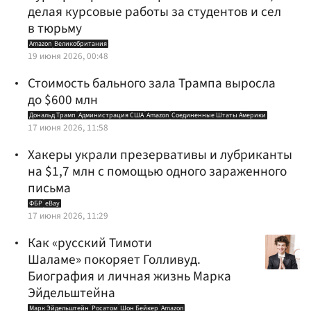
делая курсовые работы за студентов и сел
в тюрьму
Amazon
Великобритания
19 июня 2026, 00:48
Стоимость бального зала Трампа выросла
до $600 млн
Дональд Трамп
Администрация США
Amazon
Соединенные Штаты Америки
17 июня 2026, 11:58
Хакеры украли презервативы и лубриканты
на $1,7 млн с помощью одного зараженного
письма
ФБР
eBay
17 июня 2026, 11:29
Как «русский Тимоти
Шаламе» покоряет Голливуд.
Биография и личная жизнь Марка
Эйдельштейна
Марк Эйдельштейн
Росатом
Шон Бейкер
Amazon