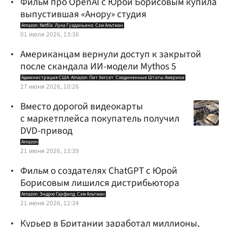
Фильм про OpenAI с Юрой Борисовым купила
выпустившая «Анору» студия
Amazon
Netflix
Лука Гуаданьино
Сэм Альтман
01 июля 2026, 13:36
Американцам вернули доступ к закрытой
после скандала ИИ-модели Mythos 5
Администрация США
Amazon
Пит Хегсет
Соединенные Штаты Америки
27 июня 2026, 10:26
Вместо дорогой видеокарты
с маркетплейса покупатель получил
DVD-привод
Amazon
21 июня 2026, 13:39
Фильм о создателях ChatGPT с Юрой
Борисовым лишился дистрибьютора
Amazon
Эндрю Гарфилд
Сэм Альтман
21 июня 2026, 12:34
Курьер в Британии заработал миллионы,