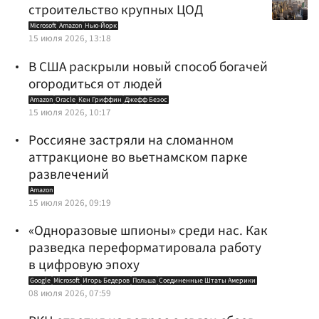
строительство крупных ЦОД
Microsoft
Amazon
Нью-Йорк
15 июля 2026, 13:18
В США раскрыли новый способ богачей
огородиться от людей
Amazon
Oracle
Кен Гриффин
Джефф Безос
15 июля 2026, 10:17
Россияне застряли на сломанном
аттракционе во вьетнамском парке
развлечений
Amazon
15 июля 2026, 09:19
«Одноразовые шпионы» среди нас. Как
разведка переформатировала работу
в цифровую эпоху
Google
Microsoft
Игорь Бедеров
Польша
Соединенные Штаты Америки
08 июля 2026, 07:59