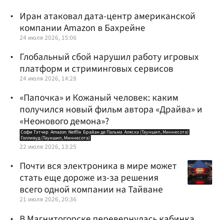
Иран атаковал дата-центр американской
компании Amazon в Бахрейне
24 июля 2026, 15:06
Глобальный сбой нарушил работу игровых
платформ и стриминговых сервисов
24 июля 2026, 14:28
«Папочка» и Кожаный человек: каким
получился новый фильм автора «Драйва» и
«Неонового демона»?
Софи Тэтчер
Amazon
Netflix
Брайан де Пальма
Аляска (Тауншип, Миннесота)
Голливуд (Тауншип, Миннесота)
22 июля 2026, 13:25
Почти вся электроника в мире может
стать еще дороже из-за решения
всего одной компании на Тайване
21 июля 2026, 20:36
В Магнитогорске перевернулась кабинка