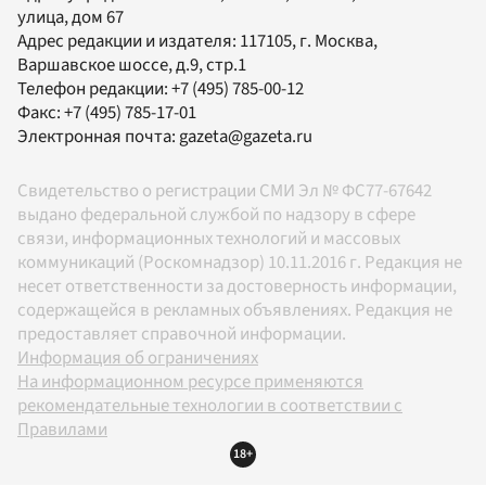
улица, дом 67
Адрес редакции и издателя:
117105
, г.
Москва
,
Варшавское шоссе, д.9, стр.1
Телефон редакции:
+7 (495) 785-00-12
Факс:
+7 (495) 785-17-01
Электронная почта:
gazeta@gazeta.ru
Свидетельство о регистрации СМИ Эл № ФС77-67642
выдано федеральной службой по надзору в сфере
связи, информационных технологий и массовых
коммуникаций (Роскомнадзор) 10.11.2016 г. Редакция не
несет ответственности за достоверность информации,
содержащейся в рекламных объявлениях. Редакция не
предоставляет справочной информации.
Информация об ограничениях
На информационном ресурсе применяются
рекомендательные технологии в соответствии с
Правилами
18+