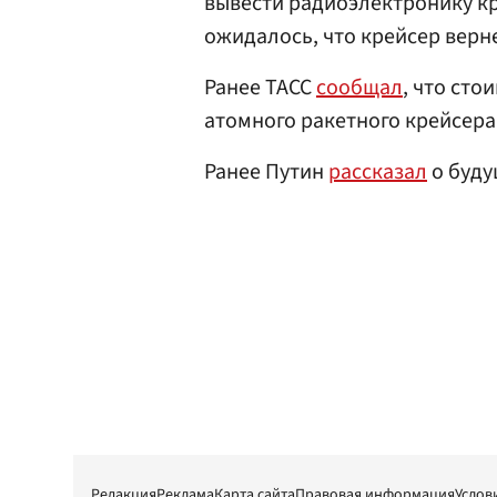
вывести радиоэлектронику кр
ожидалось, что крейсер вернет
Ранее ТАСС
сообщал
, что ст
атомного ракетного крейсера
Ранее Путин
рассказал
о буду
Редакция
Реклама
Карта сайта
Правовая информация
Услов