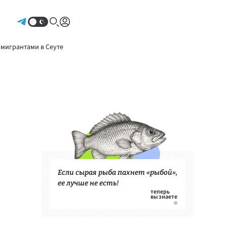
Авторизоваться
 мигрантами в Сеуте
Если сырая рыба пахнет «рыбой»,
ее лучше не есть!