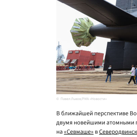
Павел Львов/РИА «Новости»
В ближайшей перспективе Во
двумя новейшими атомными 
на
«Севмаше»
в
Северодвинс