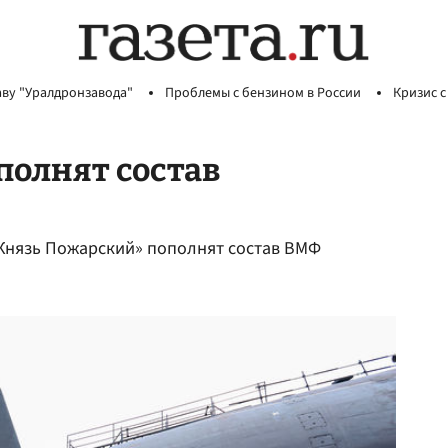
аву "Уралдронзавода"
Проблемы с бензином в России
Кризис с
полнят состав
«Князь Пожарский» пополнят состав ВМФ