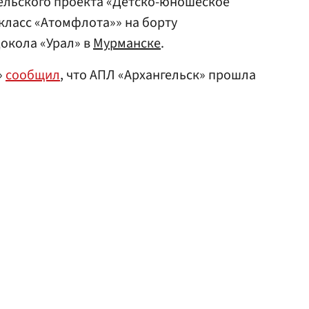
тельского проекта «Детско-юношеское
класс «Атомфлота»» на борту
окола «Урал» в
Мурманске
.
»
сообщил
, что АПЛ «Архангельск» прошла