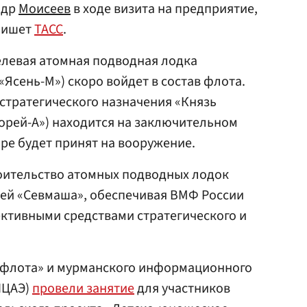
ндр
Моисеев
в ходе визита на предприятие,
 пишет
ТАСС
.
елевая атомная подводная лодка
«Ясень-М») скоро войдет в состав флота.
стратегического назначения «Князь
орей-А») находится на заключительном
оре будет принят на вооружение.
роительство атомных подводных лодок
чей «Севмаша», обеспечивая ВМФ России
тивными средствами стратегического и
мфлота» и мурманского информационного
ИЦАЭ)
провели занятие
для участников