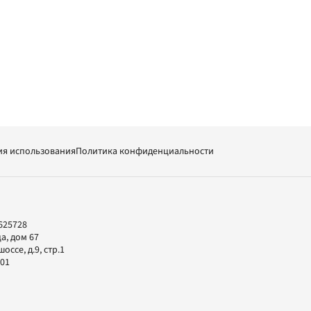
ия использования
Политика конфиденциальности
625728
а, дом 67
ссе, д.9, стр.1
-01