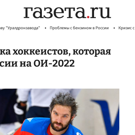
аву "Уралдронзавода"
Проблемы с бензином в России
Кризис с
ка хоккеистов, которая
ссии на ОИ-2022