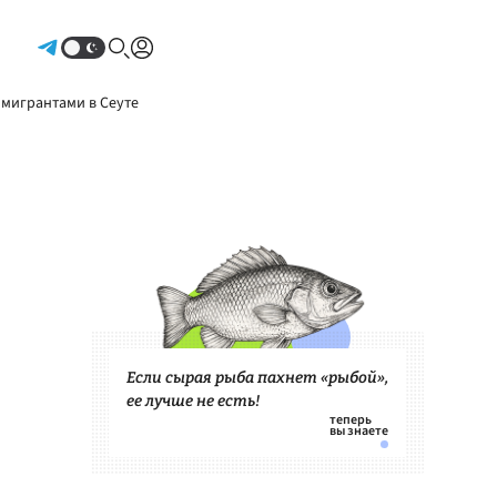
Авторизоваться
 мигрантами в Сеуте
Если сырая рыба пахнет «рыбой»,
ее лучше не есть!