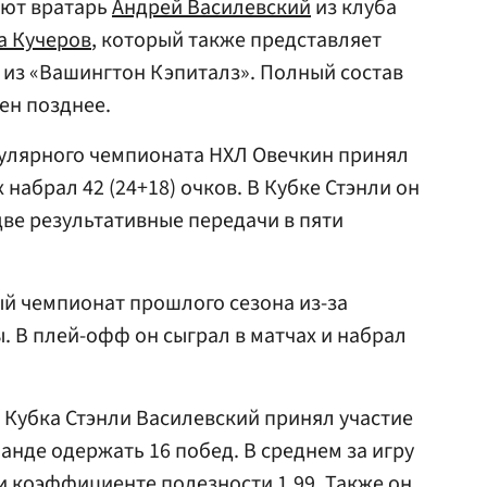
ают вратарь
Андрей Василевский
из клуба
а Кучеров
, который также представляет
из «Вашингтон Кэпиталз». Полный состав
ен позднее.
улярного чемпионата НХЛ Овечкин принял
х набрал 42 (24+18) очков. В Кубке Стэнли он
две результативные передачи в пяти
й чемпионат прошлого сезона из-за
. В плей-офф он сыграл в матчах и набрал
Кубка Стэнли Василевский принял участие
манде одержать 16 побед. В среднем за игру
и коэффициенте полезности 1,99. Также он