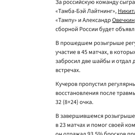
За российскую команду сыгр
«Тамба-Бэй Лайтнинг»,
Никит
«Тампу» и Александр
Овечкин
сборной России будет объявл
В прошедшем розыгрыше рег
участие в 45 матчах, в которы
забросил две шайбы и отдал 
встречах.
Кучеров пропустил регулярны
восстановления после травмы
32 (8+24) очка.
В завершившемся розыгрыше 
в 23 матчах и помог своей ко
он отражал 93,5% бросков пр