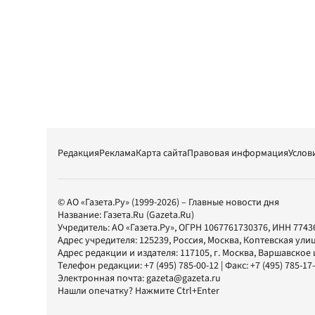
Редакция
Реклама
Карта сайта
Правовая информация
Услов
© АО «Газета.Ру» (1999-2026) – Главные новости дня
Название:
Газета.Ru
(Gazeta.Ru)
Учредитель:
АО «Газета.Ру»
, ОГРН 1067761730376, ИНН 7743
Адрес учредителя: 125239, Россия, Москва, Коптевская улиц
Адрес редакции и издателя:
117105
, г.
Москва
,
Варшавское шо
Телефон редакции:
+7 (495) 785-00-12
| Факс:
+7 (495) 785-17
Электронная почта:
gazeta@gazeta.ru
Нашли опечатку? Нажмите Ctrl+Enter