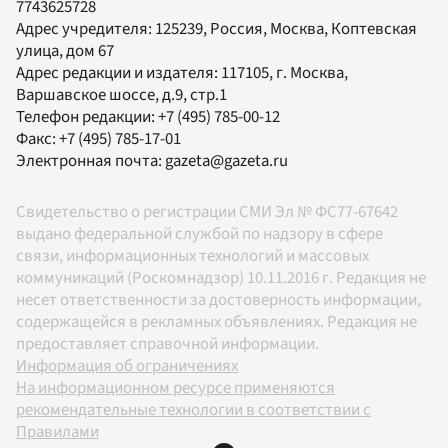
7743625728
Адрес учредителя: 125239, Россия, Москва, Коптевская
улица, дом 67
Адрес редакции и издателя:
117105
, г.
Москва
,
Варшавское шоссе, д.9, стр.1
Телефон редакции:
+7 (495) 785-00-12
Факс:
+7 (495) 785-17-01
Электронная почта:
gazeta@gazeta.ru
Свидетельство о регистрации СМИ Эл № ФС77-67642
выдано федеральной службой по надзору в сфере
связи, информационных технологий и массовых
коммуникаций (Роскомнадзор) 10.11.2016 г. Редакция не
несет ответственности за достоверность информации,
содержащейся в рекламных объявлениях. Редакция не
предоставляет справочной информации.
Информация об ограничениях
На информационном ресурсе применяются
рекомендательные технологии в соответствии с
Правилами