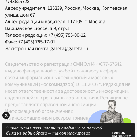
7743625728
Адрес учредителя: 125239, Россия, Москва, Коптевская
улица, дом 67
Адрес редакции и издателя:
117105
, г.
Москва
,
Варшавское шоссе, д.9, стр.1
Телефон редакции:
+7 (495) 785-00-12
Факс:
+7 (495) 785-17-01
Электронная почта:
gazeta@gazeta.ru
Свидетельство о регистрации СМИ Эл № ФС77-67642
выдано федеральной службой по надзору в сфере
связи, информационных технологий и массовых
коммуникаций (Роскомнадзор) 10.11.2016 г. Редакция не
несет ответственности за достоверность информации,
содержащейся в рекламных объявлениях. Редакция не
предоставляет справочной информации.
Информация об ограничениях
На информационном ресурсе применяются
рекомендательные технологии в соответствии с
Знаменитая поза Сталина с ладонью за пазухой
Правилами
была не ради образа — так он маскировал