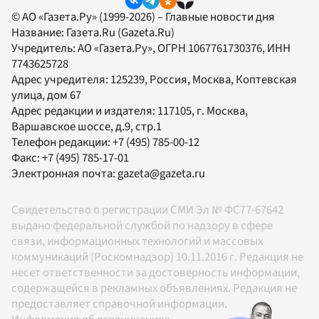
© АО «Газета.Ру» (1999-2026) – Главные новости дня
Название:
Газета.Ru
(Gazeta.Ru)
Учредитель:
АО «Газета.Ру»
, ОГРН 1067761730376, ИНН
7743625728
Адрес учредителя: 125239, Россия, Москва, Коптевская
улица, дом 67
Адрес редакции и издателя:
117105
, г.
Москва
,
Варшавское шоссе, д.9, стр.1
Телефон редакции:
+7 (495) 785-00-12
Факс:
+7 (495) 785-17-01
Электронная почта:
gazeta@gazeta.ru
Свидетельство о регистрации СМИ Эл № ФС77-67642
выдано федеральной службой по надзору в сфере
связи, информационных технологий и массовых
коммуникаций (Роскомнадзор) 10.11.2016 г. Редакция не
несет ответственности за достоверность информации,
содержащейся в рекламных объявлениях. Редакция не
предоставляет справочной информации.