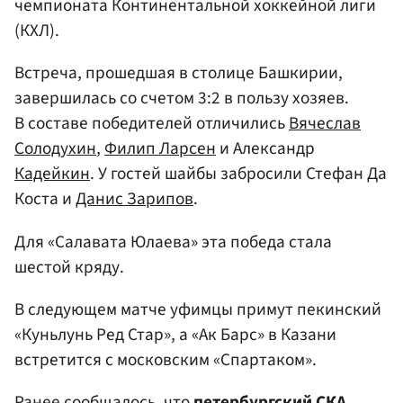
чемпионата Континентальной хоккейной лиги
(КХЛ).
Встреча, прошедшая в столице Башкирии,
завершилась со счетом 3:2 в пользу хозяев.
В составе победителей отличились
Вячеслав
Солодухин
,
Филип Ларсен
и Александр
Кадейкин
. У гостей шайбы забросили Стефан Да
Коста и
Данис Зарипов
.
Для «Салавата Юлаева» эта победа стала
шестой кряду.
В следующем матче уфимцы примут пекинский
«Куньлунь Ред Стар», а «Ак Барс» в Казани
встретится с московским «Спартаком».
Ранее сообщалось, что
петербургский СКА