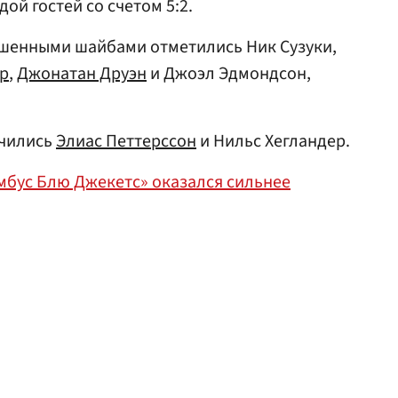
ой гостей со счетом 5:2.
ошенными шайбами отметились Ник Сузуки,
р
,
Джонатан Друэн
и Джоэл Эдмондсон,
ичились
Элиас Петтерссон
и Нильс Хегландер.
мбус Блю Джекетс» оказался сильнее