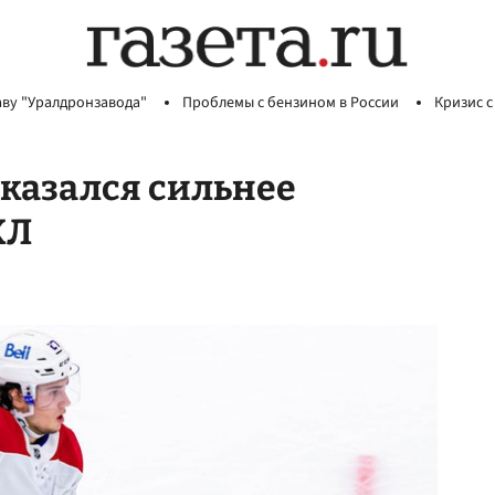
аву "Уралдронзавода"
Проблемы с бензином в России
Кризис с
казался сильнее
ХЛ