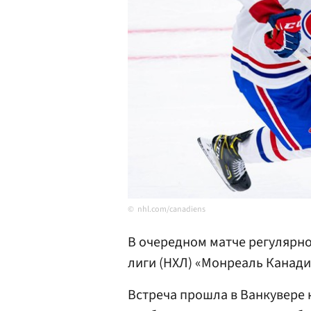
nhl.com/canadiens
В очередном матче регулярн
лиги (НХЛ) «Монреаль Канади
Встреча прошла в Ванкувере 