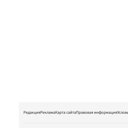
Редакция
Реклама
Карта сайта
Правовая информация
Услов