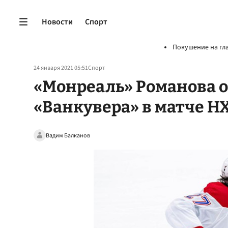
Новости
Спорт
Покушение на гл
24 января 2021 05:51
Спорт
«Монреаль» Романова о
«Ванкувера» в матче Н
Вадим Балканов