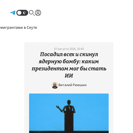
Авторизоваться
 мигрантами в Сеуте
07 августа 2026, 10:43
Посадил всех и скинул
ядерную бомбу: каким
президентом мог бы стать
ИИ
Виталий Рюмшин