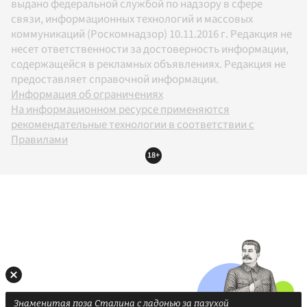
выдано федеральной службой по надзору в сфере
связи, информационных технологий и массовых
коммуникаций (Роскомнадзор) 10.11.2016 г. Редакция не
несет ответственности за достоверность информации,
содержащейся в рекламных объявлениях. Редакция не
предоставляет справочной информации.
Информация об ограничениях
На информационном ресурсе применяются
рекомендательные технологии в соответствии с
Правилами
18+
Знаменитая поза Сталина с ладонью за пазухой