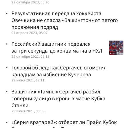
22 октября 2023, 05:20
Результативная передача хоккеиста
Овечкина не спасла «Вашингтон» от пятого
поражения подряд
07 апреля 2023, 05:07
Российский защитник подрался
за три секунды до конца матча в НХЛ
29 октября 2021, 09:18
Головой об лед: как Сергачев отомстил
канадцам за избиение Кучерова
29 июня 2021, 12:11
Защитник «Тампы» Сергачев разбил
сопернику лицо в кровь в матче Кубка
Стэнли
29 июня 2021, 08:59
«Серия вратарей»: отберет ли Прайс Кубок