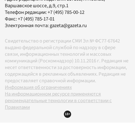
Варшавское шоссе, д.9, стр.1
Телефон редакции:
+7 (495) 785-00-12
Факс:
+7 (495) 785-17-01
Электронная почта:
gazeta@gazeta.ru
Свидетельство о регистрации СМИ Эл № ФС77-67642
выдано федеральной службой по надзору в сфере
связи, информационных технологий и массовых
коммуникаций (Роскомнадзор) 10.11.2016 г. Редакция не
несет ответственности за достоверность информации,
содержащейся в рекламных объявлениях. Редакция не
предоставляет справочной информации.
Информация об ограничениях
На информационном ресурсе применяются
рекомендательные технологии в соответствии с
Правилами
18+