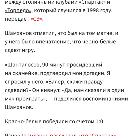
между столичными клубами «Спартак» и
«Торпедо»
, который случился в 1998 году,
передает
«СЭ»
.
Шамханов отметил, что был на том матче, и
у него было впечатление, что черно-белые
сдают игру.
«Шанталосов, 90 минут просидевший
на скамейке, подтвердил мои догадки. Я
спросил у него: «Валер, скажи правду —
сдавали?» Он кивнул: «Да, нам сказали в один
мяч проиграть», — поделился воспоминаниями
Шамханов.
Красно-белые победили со счетом 1:0.
Ранее
Шамханов рассказал, что «Спартак»