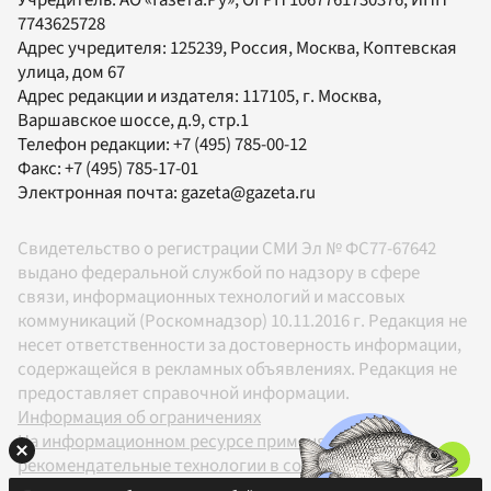
Учредитель:
АО «Газета.Ру»
, ОГРН 1067761730376, ИНН
7743625728
Адрес учредителя: 125239, Россия, Москва, Коптевская
улица, дом 67
Адрес редакции и издателя:
117105
, г.
Москва
,
Варшавское шоссе, д.9, стр.1
Телефон редакции:
+7 (495) 785-00-12
Факс:
+7 (495) 785-17-01
Электронная почта:
gazeta@gazeta.ru
Свидетельство о регистрации СМИ Эл № ФС77-67642
выдано федеральной службой по надзору в сфере
связи, информационных технологий и массовых
коммуникаций (Роскомнадзор) 10.11.2016 г. Редакция не
несет ответственности за достоверность информации,
содержащейся в рекламных объявлениях. Редакция не
предоставляет справочной информации.
Информация об ограничениях
На информационном ресурсе применяются
рекомендательные технологии в соответствии с
Правилами