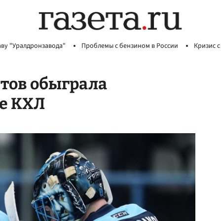
аву "Уралдронзавода"
Проблемы с бензином в России
Кризис с
итов обыграла
че КХЛ