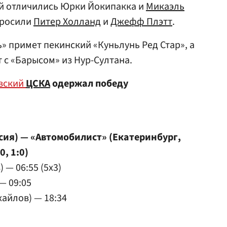
ей отличились Юрки Йокипакка и
Микаэль
бросили
Питер Холланд
и
Джефф Плэтт
.
» примет пекинский «Куньлунь Ред Стар», а
 с «Барысом» из Нур-Султана.
вский
ЦСКА
одержал победу
сия) — «Автомобилист» (Екатеринбург,
0, 1:0)
 — 06:55 (5x3)
— 09:05
хайлов) — 18:34