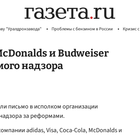
аву "Уралдронзавода"
Проблемы с бензином в России
Кризис с
 McDonalds и Budweiser
мого надзора
ли письмо в исполком организации
 надзора за реформами.
мпании аdidas, Visa, Coca-Cola, McDonalds и