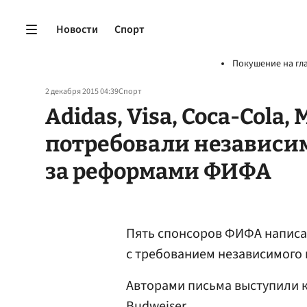
Новости
Спорт
Покушение на гл
2 декабря 2015 04:39
Спорт
Adidas, Visa, Coca-Cola,
потребовали независи
за реформами ФИФА
Пять спонсоров ФИФА написа
с требованием независимого
Авторами письма выступили ко
Budweiser.