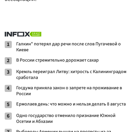
1
Галкин* потерял дар речи после слов Пугачевой о
Киеве
2
В России стремительно дорожает сахар
3
Кремль переиграл Литву: хитрость с Калининградом
сработала
4
Госдума приняла закон о запрете на проживание в
России
5
Ермолаев день: что можно и нельзя делать 8 августа
6
Одно государство отменило признание Южной
Осетии и Абхазии
Рыбоводы Армении вышли на протесты из-за