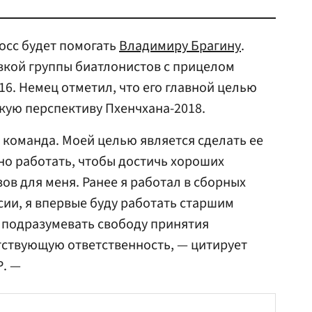
осс будет помогать
Владимиру Брагину
.
вкой группы биатлонистов с прицелом
16. Немец отметил, что его главной целью
кую перспективу Пхенчхана-2018.
я команда. Моей целью является сделать ее
но работать, чтобы достичь хороших
ов для меня. Ранее я работал в сборных
ссии, я впервые буду работать старшим
 подразумевать свободу принятия
тствующую ответственность, — цитирует
Р. —