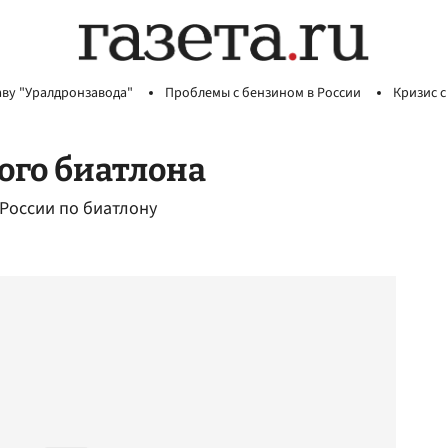
аву "Уралдронзавода"
Проблемы с бензином в России
Кризис с
ого биатлона
 России по биатлону