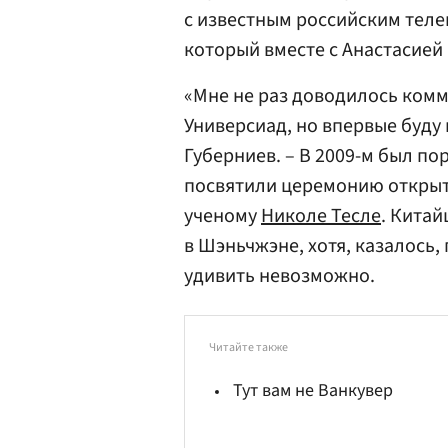
с известным российским тел
который вместе с Анастасие
«Мне не раз доводилось ком
Универсиад, но впервые буду
Губерниев. – В 2009-м был по
посвятили церемонию открыт
ученому
Николе Тесле
. Кита
в Шэньчжэне, хотя, казалось
удивить невозможно.
Читайте также
Тут вам не Ванкувер