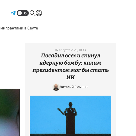
Авторизоваться
 мигрантами в Сеуте
07 августа 2026, 10:43
Посадил всех и скинул
ядерную бомбу: каким
президентом мог бы стать
ИИ
Виталий Рюмшин