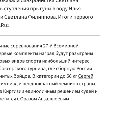
показала синхронистка Светлана
выступления прыгуны в воду Илья
 и Светлана Филиппова. Итоги первого
.Ru».
ьные соревнования 27-й Всемирной
первые комплекты наград будут разыграны
ровых видов спорта наибольший интерес
боксерского турнира, где сборную России
итых бойцов. В категории до 56 кг
Сергей
Олимпиад и неоднократный чемпион страны,
из Киргизии единоличным решением судей и
третится с Оразом Авзалшоевым