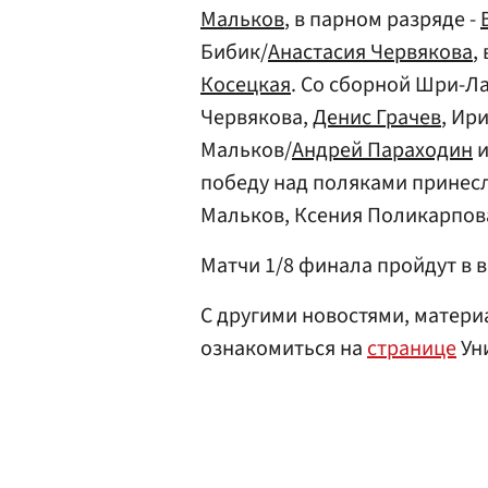
Мальков
, в парном разряде -
Бибик/
Анастасия Червякова
,
Косецкая
. Со сборной Шри-Л
Червякова,
Денис Грачев
, Ир
Мальков/
Андрей Параходин
победу над поляками принес
Мальков, Ксения Поликарпова
Матчи 1/8 финала пройдут в в
С другими новостями, матери
ознакомиться на
странице
Ун