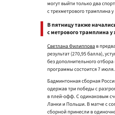
могут выйти только два спор
с трехметрового трамплина у
В пятницу также началис
с метрового трамплина у
Светлана Филиппова
в предв
результат (270,95 балла), ус
без дополнительного отбора 
программы состоится 7 июля.
Бадминтонная сборная Росси
одержав три победы с разгро
в плей-офф. С одинаковым сч
Ланки и Польши. В матче с с
сборной принесли в одиночн