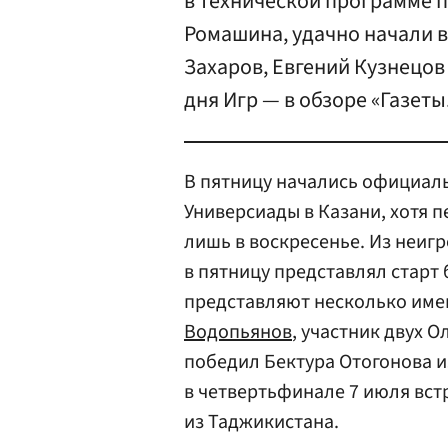
в технической программе 
Ромашина, удачно начали 
Захаров, Евгений Кузнецов
дня Игр — в обзоре «Газеты
В пятницу начались официал
Универсиады в Казани, хотя 
лишь в воскресенье. Из неиг
в пятницу представлял старт 
представляют несколько имен
Водопьянов
, участник двух 
победил Бектура Отогонова 
в четвертьфинале 7 июля вс
из Таджикистана.