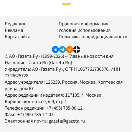
Редакция
Правовая информация
Реклама
Условия использования
Карта сайта
Политика конфиденциальности
© АО «Газета.Ру» (1999-2026) – Главные новости дня
Название:
Газета.Ru
(Gazeta.Ru)
Учредитель:
АО «Газета.Ру»
, ОГРН 1067761730376, ИНН
7743625728
Адрес учредителя: 125239, Россия, Москва, Коптевская
улица, дом 67
Адрес редакции и издателя:
117105
, г.
Москва
,
Варшавское шоссе, д.9, стр.1
Телефон редакции:
+7 (495) 785-00-12
Факс:
+7 (495) 785-17-01
Электронная почта:
gazeta@gazeta.ru