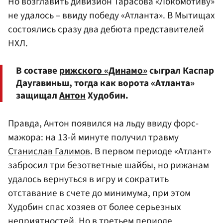
Но возглавить дивизион Тарасова «Локомотиву»
не удалось – ввиду победу «Атланта». В Мытищах
состоялись сразу два дебюта представителей
НХЛ.
В составе
рижского «Динамо»
сыграл Каспар
Даугавиньш, тогда как ворота «Атланта»
защищал
Антон
Худобин.
Правда, Антон появился на льду ввиду форс-
мажора: на 13-й минуте получил травму
Станислав Галимов
. В первом периоде «Атлант»
забросил три безответные шайбы, но рижанам
удалось вернуться в игру и сократить
отставание в счете до минимума, при этом
Худобин спас хозяев от более серьезных
неприятностей. Но в третьем периоде