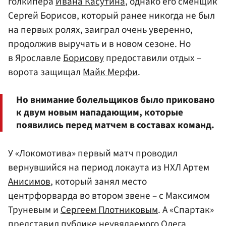
голкипера
Ивана Касутина
, однако его сменщик
Сергей Борисов, который ранее никогда не был
на первых ролях, заиграл очень уверенно,
продолжив выручать и в новом сезоне. Но
в Ярославле
Борисову
предоставили отдых –
ворота защищал
Майк Мерфи
.
Но внимание болельщиков было приковано
к двум новым нападающим, которые
появились перед матчем в составах команд.
У «Локомотива» первый матч проводил
вернувшийся на период локаута из НХЛ Артем
Анисимов
, который занял место
центрфорварда во втором звене – с Максимом
Труневым и
Сергеем Плотниковым
. А «Спартак»
представил публике неувядаемого Олега