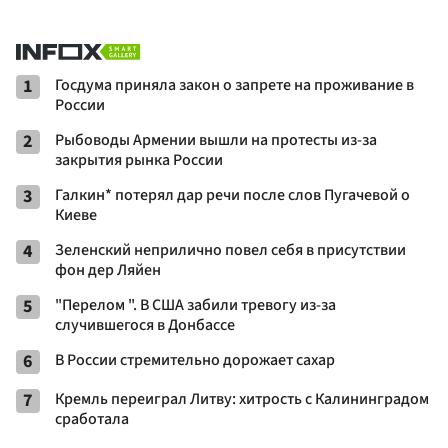
1
Госдума приняла закон о запрете на проживание в
России
2
Рыбоводы Армении вышли на протесты из-за
закрытия рынка России
3
Галкин* потерял дар речи после слов Пугачевой о
Киеве
4
Зеленский неприлично повел cебя в присутствии
фон дер Ляйен
5
"Перелом ". В США забили тревогу из-за
случившегося в Донбассе
6
В России стремительно дорожает сахар
7
Кремль переиграл Литву: хитрость с Калининградом
сработала