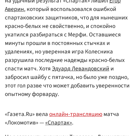
на удачный результат «Спартак» лишил
Егор
Аверин
, который воспользовался ошибкой
спартаковских защитников, что для нынешних
красно-белых не свойственно, и спокойно
укатился разбираться с Мерфи. Оставшиеся
минуты прошли в постоянных стычках и
удалениях, но уверенная игра Колесника
разрушила последние надежды красно-белых
спасти матч. Хотя
Эдуард Левандовский
и
забросил шайбу с пятачка, но было уже поздно,
этот гол разве что может добавить уверенности
опытному форварду.
«Газета.Ru» вела
онлайн-трансляцию
матча
«Локомотив» —
«Спартак»
.