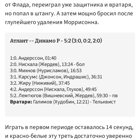
от Флада, переиграл уже защитника и вратаря,
но попал в штангу. А затем мощно бросил после
глупейшего удаления Моррисонна.
Атлант -- Динамо Р - 5:2 (3:0, 0:2, 2:0)
1:0. Андерссон, 01:40
2:0. Нискала (Жердев), 13:24 - бол
3:0. Михнов (Нурисламов), 16:53
3:1. Карсумс (Джонсон, Индрашис), 36:31
3:2. Жиру (Ниживий), 37:45
4:2. Андерссон (Нискала, Глухов), 49:45
5:2. Лемтюгов (Вишневский, Жердев), 59:30 – пв
Вратари:
Галимов (Худобин, 12:21) - Тельквист
Играть в первом периоде оставалось 14 секунд,
и красно-белые эту треть достаточно уверенно