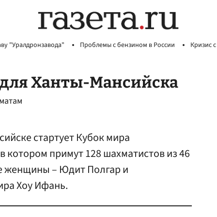
аву "Уралдронзавода"
Проблемы с бензином в России
Кризис с
 для Ханты-Мансийска
хматам
сийске стартует Кубок мира
 в котором примут 128 шахматистов из 46
ве женщины – Юдит Полгар и
ра Хоу Ифань.