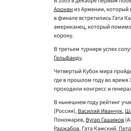
В 2005 в декабре первым поб
Аронян
из Армении, который 
в финале встретились Гата К
американец, который помимо 
корону.
В третьем турнире успех соп
Гельфанду
.
Четвертый Кубок мира пройд
где в прошлом году во врем
проходили конгресс и генера
В нынешнем году рейтинг уч
(Россия),
Василий Иванчук
,
Ш
Пономарев,
Вугар Гашимов
(А
Раджабов
, Гата Камский,
Петр