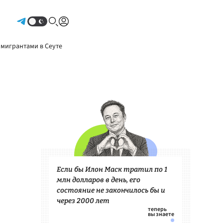
Авторизоваться
 мигрантами в Сеуте
Если бы Илон Маск тратил по 1
млн долларов в день, его
состояние не закончилось бы и
через 2000 лет