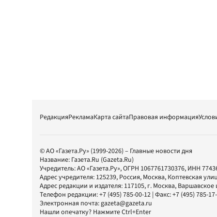
Редакция
Реклама
Карта сайта
Правовая информация
Услов
© АО «Газета.Ру» (1999-2026) – Главные новости дня
Название:
Газета.Ru
(Gazeta.Ru)
Учредитель:
АО «Газета.Ру»
, ОГРН 1067761730376, ИНН 7743
Адрес учредителя: 125239, Россия, Москва, Коптевская улиц
Адрес редакции и издателя:
117105
, г.
Москва
,
Варшавское шо
Телефон редакции:
+7 (495) 785-00-12
| Факс:
+7 (495) 785-17
Электронная почта:
gazeta@gazeta.ru
Нашли опечатку? Нажмите Ctrl+Enter