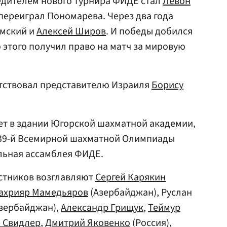
едителем нового турнира ФИДЕ стал
Левон
переиграл Пономарева. Через два года
амский и
Алексей Широв
. И победы добился
этого получил право на матч за мировую
утствовал представителю Израиля
Борису
ет в здании Югорской шахматной академии,
я 39-й Всемирной шахматной Олимпиады
льная ассамблея ФИДЕ.
астников возглавляют
Сергей Карякин
ахрияр Мамедьяров
(Азербайджан), Руслан
зербайджан),
Александр Грищук
,
Теймур
 Свидлер
,
Дмитрий Яковенко
(Россия),