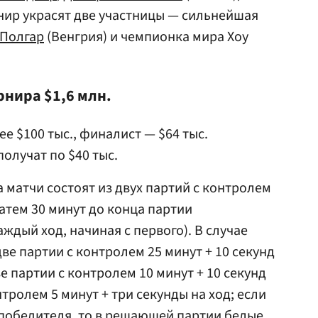
рнир украсят две участницы — сильнейшая
Полгар
(Венгрия) и чемпионка мира Хоу
нира $1,6 млн.
е $100 тыс., финалист — $64 тыс.
олучат по $40 тыс.
 матчи состоят из двух партий с контролем
затем 30 минут до конца партии
аждый ход, начиная с первого). В случае
две партии с контролем 25 минут + 10 секунд
ве партии с контролем 10 минут + 10 секунд
нтролем 5 минут + три секунды на ход; если
 победителя, то в решающей партии белые