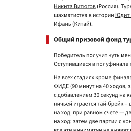
Никита Витюгов
(Россия). Ту
шахматистка в истории
Юдит 
Ифань (Китай).
Общий призовой фонд тур
Победитель получит чуть мене
Оступившиеся в полуфинале п
На всех стадиях кроме финала
ФИДЕ (90 минут на 40 ходов, 
с добавлением 30 секунд на к
ничьей играется тай-брейк – 
на ход; при равном счете — д
на ход; затем две партии с ко
все эти миниматчи не выявят