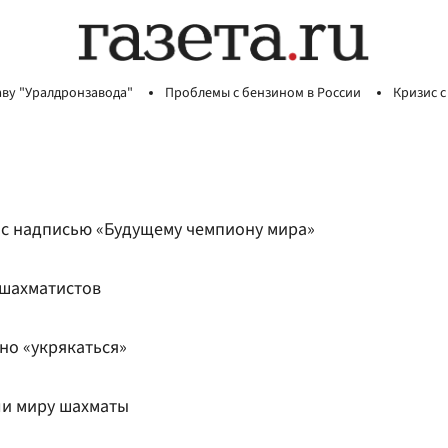
аву "Уралдронзавода"
Проблемы с бензином в России
Кризис с
 с надписью «Будущему чемпиону мира»
 шахматистов
но «укрякаться»
ли миру шахматы