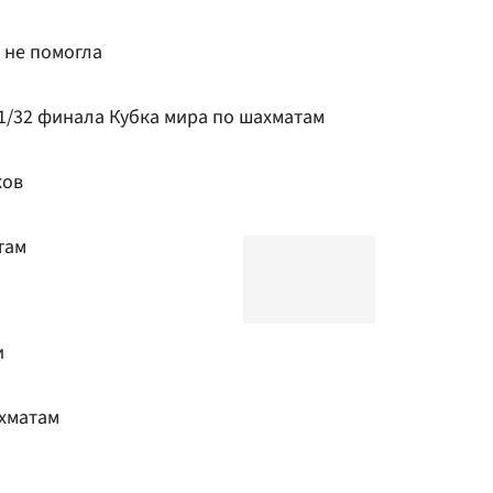
 не помогла
1/32 финала Кубка мира по шахматам
ков
там
и
хматам