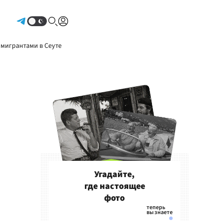
Авторизоваться
 мигрантами в Сеуте
Угадайте,
где настоящее
фото