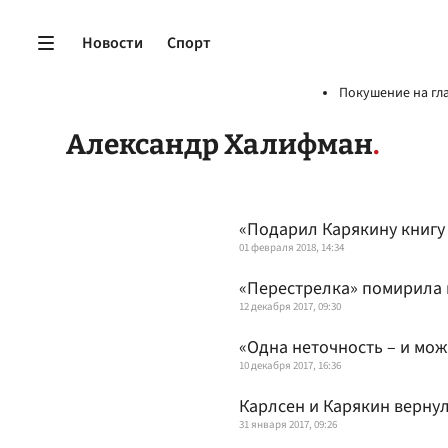
Новости
Спорт
Покушение на гл
Александр Халифман
«Подарил Карякину книгу
01 февраля 2018, 14:34
«Перестрелка» помирила
12 декабря 2017, 09:30
«Одна неточность – и мож
10 декабря 2017, 16:36
Карлсен и Карякин верну
31 января 2017, 09:26