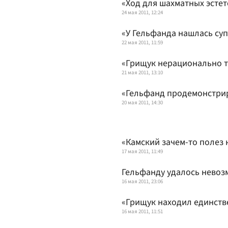
«Ход для шахматных эстет
24 мая 2011, 12:24
«У Гельфанда нашлась су
22 мая 2011, 11:59
«Грищук нерационально т
21 мая 2011, 13:10
«Гельфанд продемонстри
20 мая 2011, 14:30
«Камский зачем-то полез 
17 мая 2011, 11:49
Гельфанду удалось нево
16 мая 2011, 23:06
«Грищук находил единств
16 мая 2011, 11:51