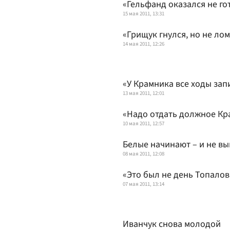
«Гельфанд оказался не го
15 мая 2011, 13:31
«Грищук гнулся, но не ло
14 мая 2011, 12:26
«У Крамника все ходы зап
13 мая 2011, 12:01
«Надо отдать должное Кр
10 мая 2011, 12:57
Белые начинают – и не в
08 мая 2011, 12:08
«Это был не день Топалов
07 мая 2011, 13:14
Иванчук снова молодой