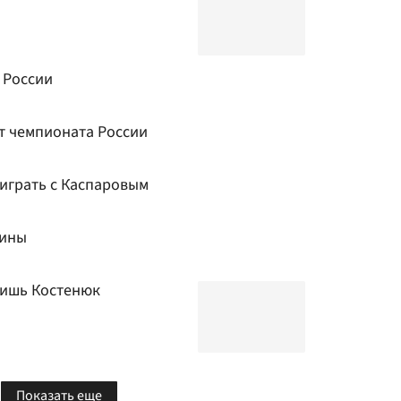
 России
т чемпионата России
 играть с Каспаровым
аины
лишь Костенюк
Показать еще