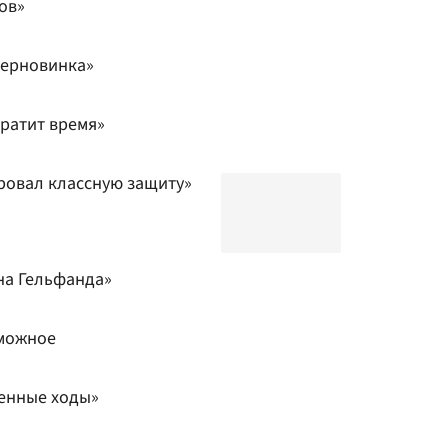
ов»
перновинка»
ратит время»
ровал классную защиту»
на Гельфанда»
зможное
енные ходы»