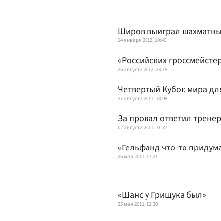
Широв выиграл шахматны
14 января 2013, 10:49
«Российских гроссмейстер
26 августа 2012, 23:19
Четвертый Кубок мира дл
27 августа 2011, 18:08
За провал ответил тренер
02 августа 2011, 11:37
«Гельфанд что-то придум
26 мая 2011, 13:21
«Шанс у Грищука был»
25 мая 2011, 12:20