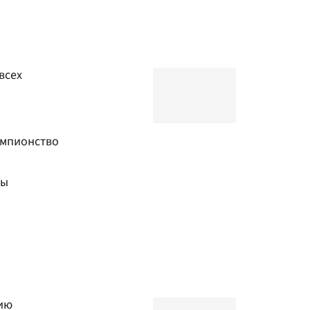
всех
емпионство
ты
ию