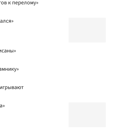
тов к перелому»
мался»
исаны»
амнику»
ыигрывают
а»