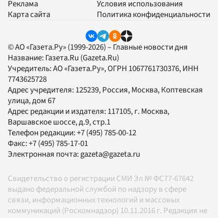
Реклама
Условия использования
Карта сайта
Политика конфиденциальности
© АО «Газета.Ру» (1999-2026) – Главные новости дня
Название:
Газета.Ru
(Gazeta.Ru)
Учредитель:
АО «Газета.Ру»
, ОГРН 1067761730376, ИНН
7743625728
Адрес учредителя: 125239, Россия, Москва, Коптевская
улица, дом 67
Адрес редакции и издателя:
117105
, г.
Москва
,
Варшавское шоссе, д.9, стр.1
Телефон редакции:
+7 (495) 785-00-12
Факс:
+7 (495) 785-17-01
Электронная почта:
gazeta@gazeta.ru
Свидетельство о регистрации СМИ Эл № ФС77-67642
выдано федеральной службой по надзору в сфере
связи, информационных технологий и массовых
коммуникаций (Роскомнадзор) 10.11.2016 г. Редакция не