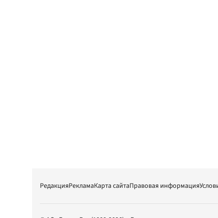
Редакция
Реклама
Карта сайта
Правовая информация
Услов