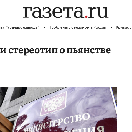
аву "Уралдронзавода"
Проблемы с бензином в России
Кризис с
и стереотип о пьянстве