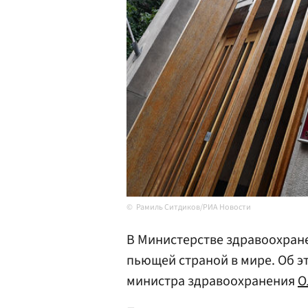
Рамиль Ситдиков/РИА Новости
В Министерстве здравоохране
пьющей страной в мире. Об 
министра здравоохранения
О