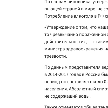
По словам чиновника, утверж
пьющей страной в мире, не с
Потребление алкоголя в РФ с
«Утверждение о том, что наш
то чрезвычайно пораженной а
действительности», — с таки
министра здравоохранения н
трезвости.
По данным представителя вед
в 2014-2017 годах в России бы
период он составлял около 0
населения. Абсолютный спирт
не содержащий воды.
Также отмечается общая тен