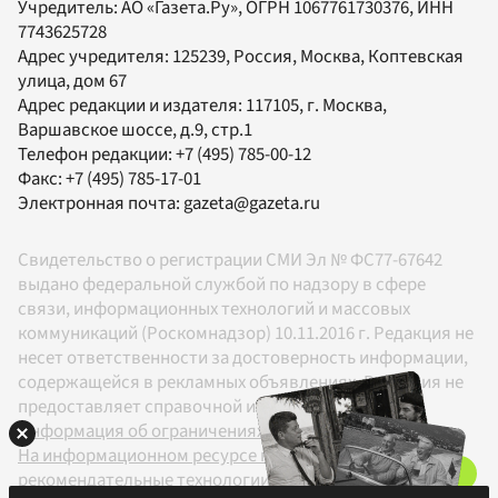
Учредитель:
АО «Газета.Ру»
, ОГРН 1067761730376, ИНН
7743625728
Адрес учредителя: 125239, Россия, Москва, Коптевская
улица, дом 67
Адрес редакции и издателя:
117105
, г.
Москва
,
Варшавское шоссе, д.9, стр.1
Телефон редакции:
+7 (495) 785-00-12
Факс:
+7 (495) 785-17-01
Электронная почта:
gazeta@gazeta.ru
Свидетельство о регистрации СМИ Эл № ФС77-67642
выдано федеральной службой по надзору в сфере
связи, информационных технологий и массовых
коммуникаций (Роскомнадзор) 10.11.2016 г. Редакция не
несет ответственности за достоверность информации,
содержащейся в рекламных объявлениях. Редакция не
предоставляет справочной информации.
Информация об ограничениях
На информационном ресурсе применяются
рекомендательные технологии в соответствии с